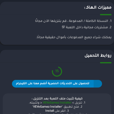
مميزات الـهـاكـ :
1. النسخة الكاملة / المدفوعة ، قم بتنزيلها الآن مجانًا
2. مشتريات مجانية داخل اللعبة 💯
يمكنك شراء جميع المدفوعات بأموال حقيقية مجانَا.
روابط التحميل
15
للحصول على التحديثات الحصرية أنضم معنا على التليجرام
كيفية تثبيت ملف اللعبة بعد التنزيل :
1. تنزيل >
VEVoGamez Installer
< وتثبيته.
2. فتح تطبيق "
VEVoGamez Installer
"
3. انقر على
Install