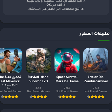
4. اختَر الملف ألي قمت بتحميله و تريد تثبيته
5. أنقر على
OK
6. اتّبِع الخطوات التي تظهر على الشاشة.
تطبيقات المطور
Live or Die:
Space Survival:
Survival Island:
تحميل لعبة
Last Maverick:
Survivor EVO
Mars RPG Game
Zombie Survival
Raft مهكرة
1.0.1
2.42
0.0.8
0.5.2
مشتريات مجاني
ot Found Games
Not Found Games
Not Found Games
Not Found Games