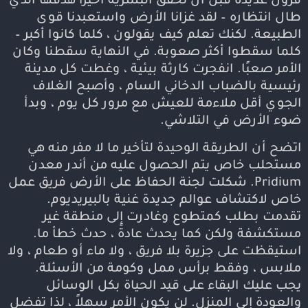
قرون عديدة قبل أن تحقق البشرية أخيرًا هدفها الذي
طال انتظاره – لقد غزانا الأرض واستعبدنا قوى
الطبيعة. لكنك تعلم كيف يقولون ، كلما كانوا أكبر –
كلما سقطوا أكثر صعوبة. في النهاية سقطنا وكان
الأمر صعبًا. انفجرت كارثة بيئية ، وغطت كل مدينة
رئيسية بالضباب الدخاني السام ، وأصبح الغلاف
الجوي أقل ملاءمة للعيش مع مرور كل يوم ، وبدأ
ضوء الأرض في التلاشي.
اتضح أن الطريقة الوحيدة لتأخير ما لا مفر منه هي
مستحلب خاص يتم الحصول عليه من أندر معدن
Pridium. شكلت لجنة الحفاظ على الأرض فريق عمل
خاص لاكتشاف عوالم جديدة غنية بالبيريديوم.
تقدمت بطلب كمتطوع وغادرت إلى منطقة غير
مستكشفة ولكن كما يحدث عادةً ، حدث خطأ ما.
استيقظت على جزيرة بلا فريق ، ولا ماء أو طعام ، ولا
ملابس ، وفقط برأس ممل وكومة من الأسئلة.
يجب عليك البقاء على قيد الحياة بكل الوسائل
والعودة إلى المنزل. لن يكون الأمر سهلاً ، لذا تفضل