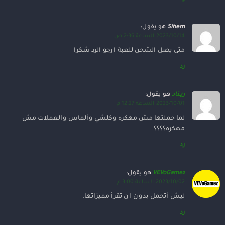
Sihem
هو يقول:
2023/10/14 الساعة 2:36 ص
متى يصل الشحن للعبة ارجو الرد شكرا
رد
ريـناد
هو يقول:
2023/10/01 الساعة 12:27 م
لما حملتها مش مهكره وكلشي وألماس والعملات مش
مهكره؟؟؟؟
رد
VEVoGamez
هو يقول:
2023/10/02 الساعة 3:00 م
ليش أتحمل بدون ان تقرأ مميزاتها.
رد