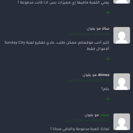
يعني اللعبة مافيها إي مميزات بس اذا كانت مدفوعة ؟
رد
سانا
هو يقول:
2026/01/23 الساعة 6:06 م
كتير أحب موقعكم، ممكن طلب، عادي تهكرو لعبة Sunday City
ألاموال فقط
رد
Ahmed
هو يقول:
2025/11/06 الساعة 6:19 ص
بكم؟
رد
سجاد
هو يقول:
2024/03/03 الساعة 12:22 ص
لماذة العبة مدفوعة والباقي مجانا ؟