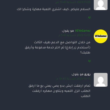
2023/11/29 الساعة 10:47 ص
السلام عليكم…كيف اشتري اللعبة مهكرة وشكرا لك
رد
VEVoGamez
هو يقول:
2023/11/29 الساعة 5:47 م
من خلال التواصل مع الدعم طرف الثالث
(أستخدم زر إبلاغ) ثم اختر خدمة مدفوعة وأرفق
طلبك؟
رد
رورو
هو يقول:
2025/10/15 الساعة 10:45 م
تمام ارفقت ايش بدو يصي يعني بع ما ارفق
الطلب انزل اللعبه وبتكون مهكره ارفقت
الطلب