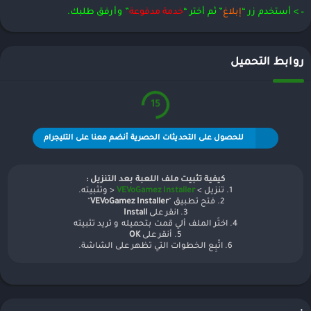
– > أستخدم زر “
إبلاغ
” ثم أختر “
خدمة مدفوعة
” وأرفق طلبك.
روابط التحميل
15
للحصول على التحديثات الحصرية أنضم معنا على التليجرام
كيفية تثبيت ملف اللعبة بعد التنزيل :
1. تنزيل >
VEVoGamez Installer
< وتثبيته.
2. فتح تطبيق "
VEVoGamez Installer
"
3. انقر على
Install
4. اختَر الملف ألي قمت بتحميله و تريد تثبيته
5. أنقر على
OK
6. اتّبِع الخطوات التي تظهر على الشاشة.