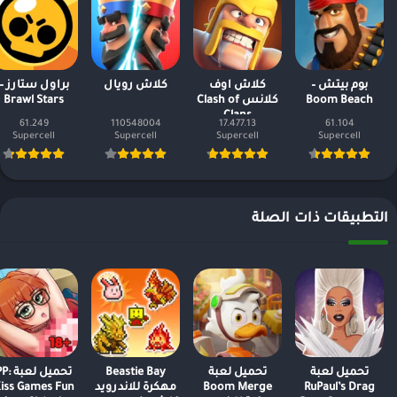
بوم بيتش –
كلاش اوف
كلاش رويال
براول ستارز –
Boom Beach
كلانس Clash of
Brawl Stars
Clans
61.249
110548004
17.477.13
61.104
Supercell
Supercell
Supercell
Supercell
التطبيقات ذات الصلة
تحميل لعبة
تحميل لعبة
Beastie Bay
تحميل لعبة
RuPaul’s Drag
Boom Merge
مهكرة للاندرويد
iss Games Fun