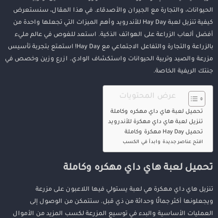
الحيوانات، والتجارة مع الجيران والأصدقاء. في هذا المقال، سنستعرض
كيفية تنزيل لعبة Hay Day للأندرويد وأهم الميزات التي تجعلها واحدة من
أفضل ألعاب الزراعة على الهواتف الذكية. استعد للغوص في عالم مليء
بالزراعة والتجارة والتفاعل الاجتماعي مع Hay Day! استمتع بتجربة تأسيس
مزرعة والصيد وتربية الحيوانات واستكشاف الوادي. ازرع وزين وخصص في
جنتك الريفية الخاصة.
عرض المحتويات
تحميل لعبة هاي داي مهكره وكاملة
تنزيل لعبة هاي داي مهكرة للأندرويد
تحميل Hay Day مهكرة وكاملة
افتح عناصر جديدة وابدأ في الكسب
تحميل لعبة هاي داي مهكره وكاملة
تنزيل هاي داي مهكرة هي لعبة يستولي فيها اللاعبون على مزرعة
ويجعلونها أكثر جمالًا وحداثة من ذي قبل. ستتمكن من الوصول إلى
العمليات الأساسية والبدء في توسيع المزرعة لكسب المزيد من الأموال