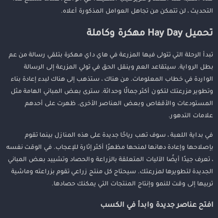
التحديث ، لن تتمكن من تجاهل العوامل المذكورة أعلاه.
تحميل Hay Day مهكرة وكاملة
تبدأ الرحلة التي تتولى فيها المزرعة في هاي داي مهكرة بتلقي رسالة من عم
بطل الرواية. سيتقاعد العم وينقل الحق في تولي المزرعة إلى الرسالة
الواردة في خطاب المعلومات. من هناك ، ستذهب إلى هناك لبدء إعادة بناء
وتطوير مزرعتك لتكون أكثر جمالًا وحداثة. سترى بعض المباني الهامة مثل
المستودعات والأقفاص وبعض العناصر الأخرى. ظهرت على أحدهم
علامات التدهور.
في بداية اللعبة ، سوف تهب رياحًا جديدة على هذه المنازل بينما تقوم
بإصلاحها وإعادة دهانها لمنحها مظهرًا أكثر إثارة للإعجاب. في الوقت نفسه
، تعرف جيدًا أيضًا الآليات المتعلقة بالزراعة والحصاد وتشييد بعض المباني
الجديدة لتطويرها لمزرعتك. سيحتاج كل منتج زراعي تقوم بزراعته وماشية
تربيها إلى وقت للنمو وإنتاج المنتجات التي يمكنك حصادها.
افتح عناصر جديدة وابدأ في الكسب