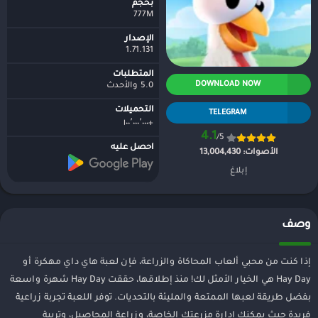
بحجم
777M
الإصدار
1.71.131
المتطلبات
DOWNLOAD NOW
5.0 والأحدث
التحميلات
TELEGRAM
+١٠٠٬٠٠٠٬٠٠٠
4.1
/5
احصل عليه
الأصوات:
13,004,430
إبلاغ
وصف
إذا كنت من محبي ألعاب المحاكاة والزراعة، فإن لعبة هاي داي مهكرة أو
Hay Day هي الخيار الأمثل لك! منذ إطلاقها، حققت Hay Day شهرة واسعة
بفضل طريقة لعبها الممتعة والمليئة بالتحديات. توفر اللعبة تجربة زراعية
فريدة حيث يمكنك إدارة مزرعتك الخاصة، وزراعة المحاصيل، وتربية