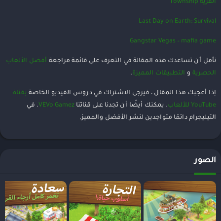
القرية Township
Last Day on Earth: Survival
Gangstar Vegas – mafia game
نأمل أن تساعدك هذه المقالة في التعرف على قائمة مراجعة
أفضل الألعاب
الحصرية
و
التطبيقات المميزة
.
إذا أعجبك هذا المقال ، فيرجى الاشتراك في دروس الفيديو الخاصة
بقناة
YouTube للألعاب
. يمكنك أيضًا أن تجدنا على قناتنا
VEVo Gamez
. في
التيليجرام دائمَا متواجدين لنشر الأفضل والمميز.
الصور