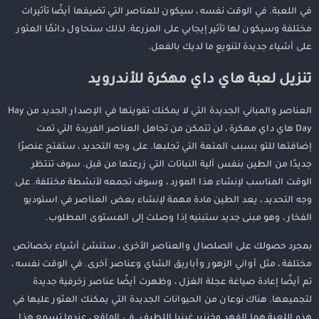
في اللعبة. في الوقت نفسه ، سيكون للعناصر التي تضيفها أيضًا تأثيرات
مختلفة وسيكون لها تأثير إيجابي على المزرعة. لذلك ستحاول دائمًا العثور
على أشياء جديدة لتنويع ما لديك بالفعل.
تنزيل لعبة هاي داي مهكرة للأندرويد
العناصر والمباني الجديدة التي لا يمكنك تفويتها في الإصدار الجديد من Hay
Day هاي داي مهكرة ، لن تتمكن من تجاهل العناصر الفريدة التي تمت
إضافتها للتو بسبب المتعة التي تجلبها. على وجه التحديد ، ستفتح عنصرًا
جديدًا من الطين بنفس آلية النباتات التي زرعتها من قبل. سوف تنتظر
الوقت المناسب لإنشاء هذا المورد ، وسوف تجمعه لأنشطة مختلفة. على
وجه التحديد ، يعد الطين مادة مهمة لإنشاء بعض العناصر في استوديو
الفخار ، وهو مبنى جديد ستبنيه إذا وصلت إلى المستوى المطلوب.
بمجرد حصولك على الصلصال والعناصر الأخرى ، ستنشئ أشياء بخصائص
مختلفة ، مثل أواني الزهور وأباريق الشاي وعناصر أخرى. في الوقت نفسه ،
تم أيضًا إعادة صياغة عجلة الغزل ، وظهرت أيضًا عناصر زخرفية جديدة
لتجميعها. هناك نوعان من الحيوانات الجديدة التي يمكنك العثور عليها في
هذه اللعبة هما الفهد وخنزير غينيا اللطيف. في الواقع ، عندما تسمع هذا