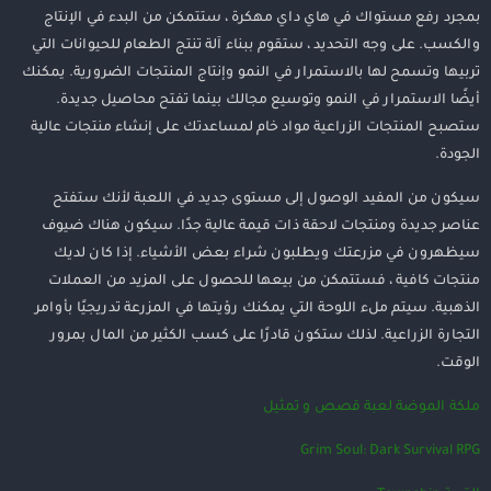
بمجرد رفع مستواك في هاي داي مهكرة ، ستتمكن من البدء في الإنتاج
والكسب. على وجه التحديد ، ستقوم ببناء آلة تنتج الطعام للحيوانات التي
تربيها وتسمح لها بالاستمرار في النمو وإنتاج المنتجات الضرورية. يمكنك
أيضًا الاستمرار في النمو وتوسيع مجالك بينما تفتح محاصيل جديدة.
ستصبح المنتجات الزراعية مواد خام لمساعدتك على إنشاء منتجات عالية
الجودة.
سيكون من المفيد الوصول إلى مستوى جديد في اللعبة لأنك ستفتح
عناصر جديدة ومنتجات لاحقة ذات قيمة عالية جدًا. سيكون هناك ضيوف
سيظهرون في مزرعتك ويطلبون شراء بعض الأشياء. إذا كان لديك
منتجات كافية ، فستتمكن من بيعها للحصول على المزيد من العملات
الذهبية. سيتم ملء اللوحة التي يمكنك رؤيتها في المزرعة تدريجيًا بأوامر
التجارة الزراعية. لذلك ستكون قادرًا على كسب الكثير من المال بمرور
الوقت.
ملكة الموضة لعبة قصص و تمثيل
Grim Soul: Dark Survival RPG