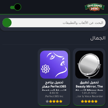
الجمال
تحميل تطبيق
تحميل برنامج
Beauty Mirror, The
Perfect365 مهكر
Mirror App النسخة
النسخة المدفوعة
8.93.10
1.01.21.1012
المدفوعة مجانا
Perfect365 Inc.
Dairy App & Notes & Audio Editor & Voice Recorder