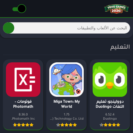
التعليم
دوولينجو: تعليم
Miga Town: My
فوتومات –
اللغات Duolingo
World
Photomath
8.36.0
1.75
6.52.4
Photomath Inc.
XiHe Digital (GuangZhou) Technology Co. Ltd.
Duolingo