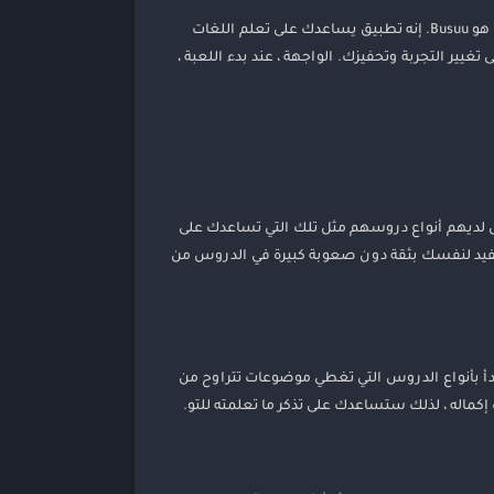
تعلم اللغات الأجنبية على طريقتك إذا كنت تواجه صعوبة عندما لا يتوفر لديك الوقت لدراسة دورة لغة أجنبية ، فإن الحل المناسب لك هو Busuu. إنه تطبيق يساعدك على تعلم اللغات
ر التجربة وتحفيزك. الواجهة ، عند بدء اللعبة ،
ال لديهم أنواع دروسهم مثل تلك التي تساعدك على
مفيد لنفسك بثقة دون صعوبة كبيرة في الدروس من
ة ، فستبدأ بأنواع الدروس التي تغطي موضوعات تتراوح من
ماله ، لذلك ستساعدك على تذكر ما تعلمته للتو.