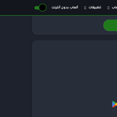
عاب
تطبيقات
ألعاب بدون أنترنت
عاب حركة
أدوات الفيديو
عاب كلاسيكية
أعمال
از
اجتماعي
تراتيجية
الأدوات
محاكاة
التعليم
امرات
الجمال
مص الأدوار
الصور الفوتوغرافية
اضة
الكتب والمراجع
يفة
الموسيقى والصوت
مات
معلومات عامة
اق
نمط حياة
حة
فيه