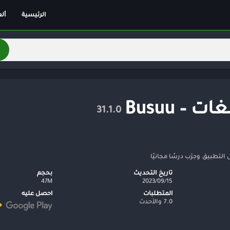
الرئيسية
أل
أل
أل
ألغ
اس
ال
ت – Busuu
مغ
31.1.0
تق
ري
خف
كل
تاريخ التحديث
بحجم
15‏/09‏/2023
47M
سب
المتطلبات
احصل عليه
لو
7.0 والأحدث
تر