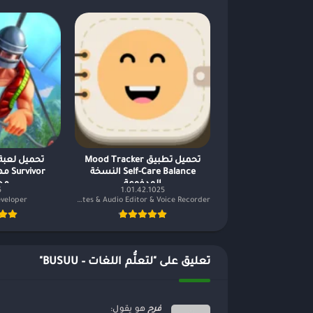
تحميل تطبيق Mood Tracker
Self-Care Balance النسخة
ivor
المدفوعة
مح
5
1.01.42.1025
veloper
Dairy App & Notes & Audio Editor & Voice Recorder
تعليق على "لتعلُّم اللغات – BUSUU"
فرح
هو يقول: