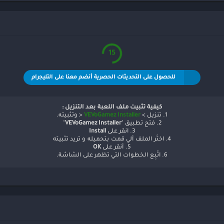
15
للحصول على التحديثات الحصرية أنضم معنا على التليجرام
كيفية تثبيت ملف اللعبة بعد التنزيل :
1. تنزيل >
VEVoGamez Installer
< وتثبيته.
2. فتح تطبيق "
VEVoGamez Installer
"
3. انقر على
Install
4. اختَر الملف ألي قمت بتحميله و تريد تثبيته
5. أنقر على
OK
6. اتّبِع الخطوات التي تظهر على الشاشة.