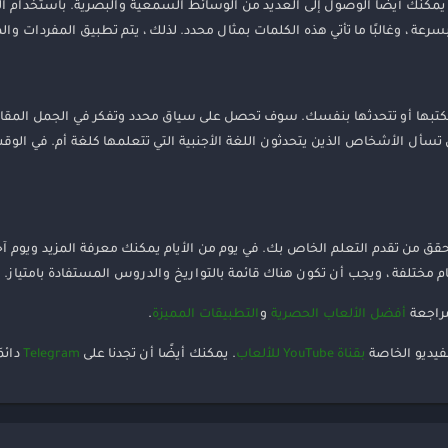
لإضافة إلى المعلومات المكتوبة التي توفرها Busuu ، يمكنك أيضًا الوصول إلى العديد من الوسائط السمعية وا
، وغالبًا ما تأتي هذه الكلمات بمثال محدد. لذلك ، يتم تطبيق المفردات والم
كتبها أو تتحدثها بنفسك. سوف تحصل على سياق محدد وتفكر في الجمل المقابلة
ن تسأل الأشخاص الذين يتحدثون اللغة الأجنبية التي تتعلمها كلغة أم. في الوق
مام عندما تواجه Busuu هي أنها ستتحقق من تقدم التعلم الخاص بك. في يوم من الأيام يمكنك معرفة ا
 مختلفة ، ويجب أن تكون هناك قائمة بالتواريخ والدروس المستفادة بامتياز
مراجعة
أفضل الألعاب الحصرية
و
التطبيقات المميزة
.
فيديو الخاصة
بقناة YouTube للألعاب
. يمكنك أيضًا أن تجدنا على
Telegram
دائمَ