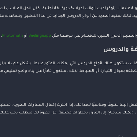
لذلك ستجد العديد من أنواع الدروس الجذابة في هذا التطبيق وتساعدك على تغيي
لتعليم الأخرى المثيرة للاهتمام على موقعنا مثل
Beelinguapp
أو
Photomath
.
لغة والدروس
لغات ، ستكون هناك أنواع الدروس التي يمكنك العثور عليها. بشكل عام ، لا يز
قة بمجال التجارة أو السياحة. لذلك ، ستكون قادرًا على بناء وضع تعليمي 
د الدروس التي ستصل إليها متنوعًا ومناسبًا لأهدافك. إذا اخترت إكمال المهارات اللغوي
 ولكنك ستحتاج إلى المرور بخطوات مختلفة. كل خطوة لها متطلب يجب عليك إك