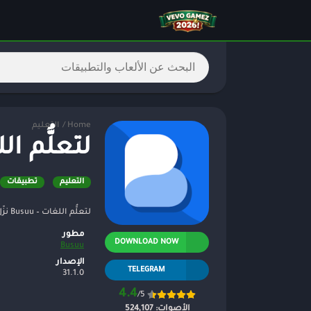
Home
/
التعليم
لتعلُّم اللغا
التعليم
تطبيقات
لتعلُّم اللغات – Busuu نزّل التطبيق وجرّب درسًا مجانيًا
مطور
DOWNLOAD NOW
Busuu
الإصدار
TELEGRAM
31.1.0
4.4
/5
الأصوات:
524,107