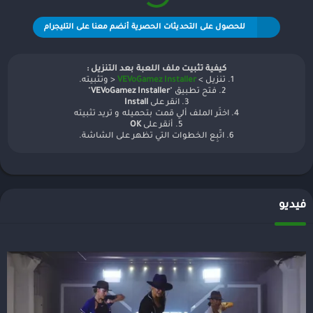
للحصول على التحديثات الحصرية أنضم معنا على التليجرام
كيفية تثبيت ملف اللعبة بعد التنزيل :
1. تنزيل >
VEVoGamez Installer
< وتثبيته.
2. فتح تطبيق "
VEVoGamez Installer
"
3. انقر على
Install
4. اختَر الملف ألي قمت بتحميله و تريد تثبيته
5. أنقر على
OK
6. اتّبِع الخطوات التي تظهر على الشاشة.
فيديو