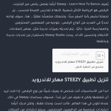
يُعرف Steezy – Learn How To Dance أيضًا بفصل رقص عبر الإنترنت.
الرقص هو الرياضة الأكثر شعبية. لأنها لا تمارس الصحة فحسب ، بل
تجعلنا نشعر بأننا أصغر سنًا ، وتجعلك منتعشًا عقليًا … هنا ، سوف تواجه
تحديًا في العديد من أنواع الرقص ، بتوجيه من المعلمين المحترفين
والممارسة الحرة. حاليًا ، يتم تحديثه بميزات جديدة مثل: بعض إصلاحات
الأخطاء وتحسين الأداء. يبحث Steezy Studio باستمرار عن تحديات جديدة
ويخلقها.
عرض المحتويات
تنزيل تطبيق STEEZY مهكر للاندرويد
مشجع من النظرة الأولى
تنزيل تطبيق STEEZY مهكر للاندرويد
ابدأ من الأساسيات أنت شخص لا يعرف شيئًا عن نوع الرقص. إذا كنت تريد
أن تتعلمها ولكن لا تعرف من أين تبدأ ، فسوف يساعدك Steezy في ذلك.
عندما تكون في هذا العالم ، فأنت لست وحدك فقط ، ولكن لديك أيضًا
إرشادات شخصية من الراقصين المحترفين. سيتم إرشادك من الحركات