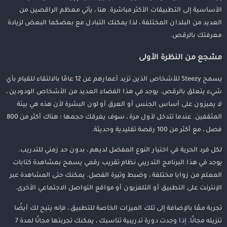
الأساسية إلى التطبيقات الأكثر مباشرة. هنا ، يأتي معظم الراقصين من
العديد من البلدان المختلفة ، لذا يمكنك التبادل مع بعضكما البعض لزيادة
معرفتك بالرقص.
مشجع من النظرة الأولى
يسمح Steezy للأشخاص الذين تزيد أعمارهم عن 12 عامًا بالالتقاء للقيام بأي
شيء يتعلق بالرقص. يوجد في هذا الفضاء العديد من الأشخاص الودودين ،
لا يميزون على أساس الجنس أو العرق أو لون البشرة لأن هذه هي بيئة
المثقفين. عندما تتدخل لأول مرة ، سوف يغرقك حجمها ؛ هناك أكثر من 800
فصل ، مع أكثر من 100 رقصة تقليدية وحديثة.
لكل فرد الحرية في اختيار النوع المفضل لديهم ، بدون حد زمني للتدريب.
يوجد في هذا البرنامج التدريبي نظام تقريب رقمي يسمح بمشاهدة كتابات
المعلم من زوايا مختلفة ، وضبط وتيرة الفصل. يمكنك حتى المشاهدة عبر
الإنترنت على التطبيق أو التلفزيون أو مواقع التواصل الاجتماعي الأخرى.
تجربة معًا بالإضافة إلى تلك الميزات الخاصة للتطبيق ، فإنه يتيح لك أيضًا
تنزيله مجانًا. إذا وجدت دورة تدريبية تناسبك ، يمكنك تجربتها مجانًا لمدة 7