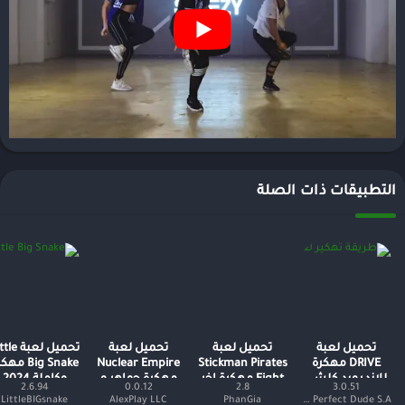
التطبيقات ذات الصلة
تحميل لعبة
تحميل لعبة
تحميل لعبة
تحميل لعبة 
DRIVE مهكرة
Stickman Pirates
Nuclear Empire
Big Snake م
للاندرويد كلشي
Fight مهكرة اخر
مهكرة جواهر و
وكاملة 2024
2.6.94
0.0.12
2.8
3.0.51
غير محدود
اصدار
أموال غير
LittleBIGsnake
AlexPlay LLC
PhanGia
Pixel Perfect Dude S.A.