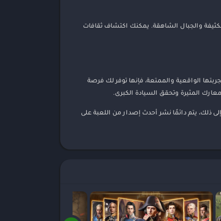
إلى الغابات الكثيفة والجبال الشاهقة. يمكنك اكتشاف ثقافات
إمبراطورية هي الخيار الأمثل لك. بفضل تجربتها الواقعية والممتعة، فإنها توفر لك فرصة
معارك المثيرة وتحقق السيادة الكبرى.
لرائعة وتنزيل الألعاب والتطبيقات لنظام Android الآن! بالإضافة إلى ذلك، يتم دائمًا نشر أحدث إصدار من اللعبة على