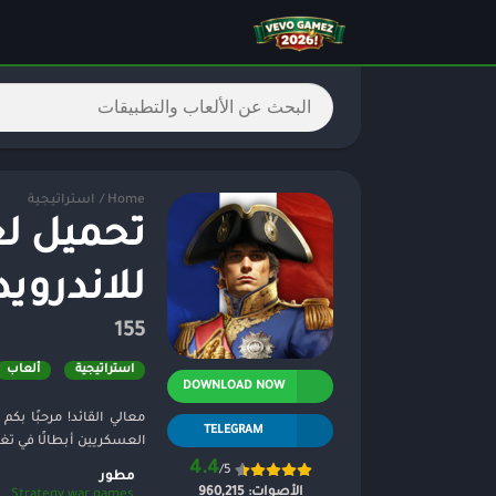
Home
/
استراتيجية
للاندرويد 023
155
استراتيجية
ألعاب
DOWNLOAD NOW
معالي القائد! مرحبًا 
TELEGRAM
العسكريين أبطالًا في تغي
4.4
/5
مطور
الأصوات:
960,215
Strategy war games