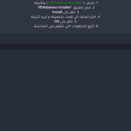
1. تنزيل >
VEVoGamez Installer
< وتثبيته.
2. فتح تطبيق "
VEVoGamez Installer
"
3. انقر على
Install
4. اختَر الملف ألي قمت بتحميله و تريد تثبيته
5. أنقر على
OK
6. اتّبِع الخطوات التي تظهر على الشاشة.