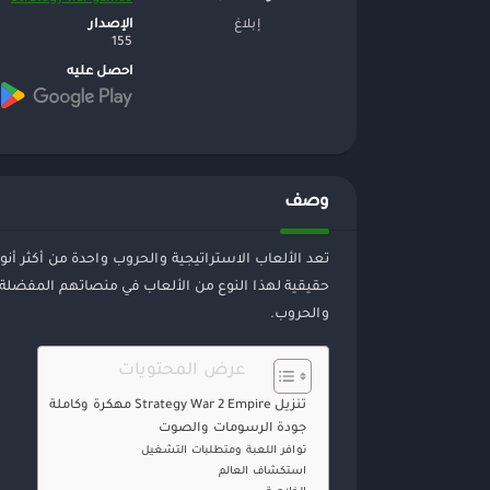
الإصدار
إبلاغ
155
احصل عليه
وصف
تعد الألعاب الاستراتيجية والحروب واحدة من أكثر أنو
والحروب.
عرض المحتويات
تنزيل Strategy War 2 Empire مهكرة وكاملة
جودة الرسومات والصوت
توافر اللعبة ومتطلبات التشغيل
استكشاف العالم