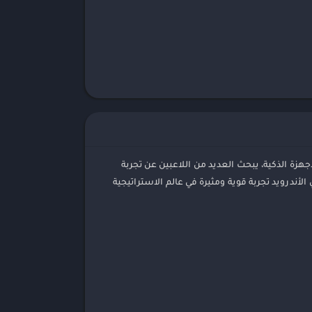
ليمية
ورق
سيقى
جهزة الذكية، يبحث العديد من اللاعبين عن تجربة
مفضلة. وهنا يأتي جديد عام 2023، لعبة Strategy & War 2: Empire War، التي توفر للاعبي الأندرويد تجربة قوية ومثيرة في عالم الاستراتيجية