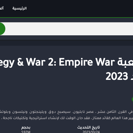
الرئيسية
أل
أل
أل
ألغ
اس
ال
مغ
تق
2
ري
خف
كل
سب
بكم في القرن الثامن عشر ، عصر نابليون. سيصبح دوق ويلينجتون ونيلسون وبل
لو
ير هذا العالم كقائد ممتاز ، فقد حان الوقت لك لإنشاء استراتيجية وتكتيكات ناجحة ، 
تر
تاريخ التحديث
بحجم
24‏/10‏/2023
597M