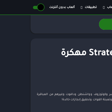
عاب
تطبيقات
ألعاب بدون أنترنت
عاب حركة
أدوات الفيديو
عاب كلاسيكية
أعمال
از
اجتماعي
تراتيجية
الأدوات
محاكاة
التعليم
تحميل لعبة Strategy & War 2: Empire War مهكرة
امرات
الجمال
مص الأدوار
الصور الفوتوغرافية
اضة
الكتب والمراجع
يفة
الموسيقى والصوت
مات
معلومات عامة
اق
نمط حياة
وتشر وكوتوزوف وواشنطن ودافوت وغيرهم من العباقرة
حة
وتعبئة القوات وتحقيق إنجازات خالدة!
فيه