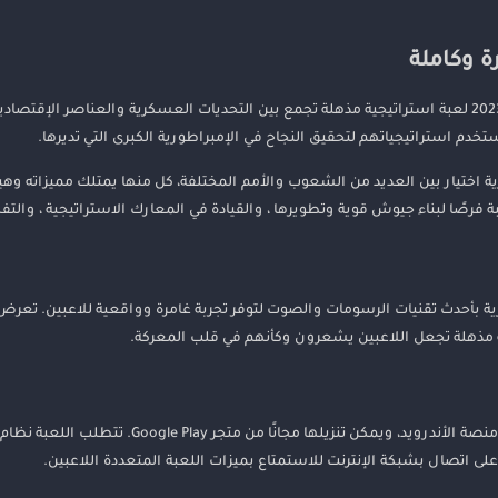
تعتبر لعبة Strategy & War 2: Empire War للاندرويد 2023 لعبة استراتيجية مذهلة تجمع بين التحديات العسكري
 استراتيجياتهم لتحقيق النجاح في الإمبراطورية الكبرى التي تديرها.
تيجية والحرب 2: حرب الإمبراطورية اختيار بين العديد من الشعوب والأمم المختلفة، كل منها يمتل
ة فرصًا لبناء جيوش قوية وتطويرها ، والقيادة في المعارك الاستراتيجية ، والت
جية والحرب 2: حرب الإمبراطورية بأحدث تقنيات الرسومات والصوت لتوفر تجربة غامرة وواقعية للا
ية مذهلة تجعل اللاعبين يشعرون وكأنهم في قلب المعركة.