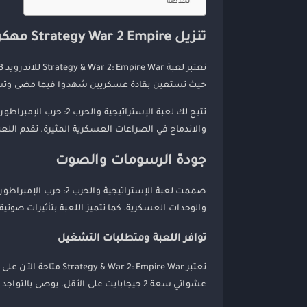
الخلاصة
تنزيل Strategy War 2 Empire مهكرة وكاملة
حيث تستعين بقادة عسكريين شهدوا فيما مضى وتستخدم
تتيح لك لعبة الإسترا
والاندماج في الصراعات العسكرية المثيرة. تقدم اللعب
جودة الرسومات والصوت
صممت لعبة الإستراتي
والوحدات العسكرية. كما تتميز اللعبة بتأثيرات صوت
توافر اللعبة ومتطلبات التشغيل
عشوائي سعة 2 جيجابايت على الأقل. يوصى بالتواجد على اتصال بشبكة الإنترنت للاستمتاع بميزات اللعبة المتعددة اللاعبين.