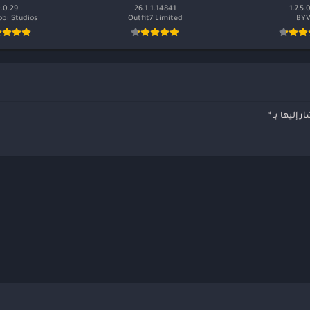
.0.29
26.1.1.14841
1.7.5.
bi Studios
Outfit7 Limited
BY
ر إليها بـ
*