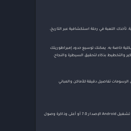
ة والعناصر الإقتصادية. تأخذك اللعبة في رحلة استكشافية عبر التاريخ،
ك مميزاته وهيكلية خاصة به. يمكنك توسيع حدود إمبراطوريتك
فكير والتخطيط بذكاء لتحقيق السيطرة والنجاح.
عبين. تعرض الرسومات تفاصيل دقيقة للأماكن والمباني
تعتبر Strategy & War 2: Empire War متاحة الآن على منصة الأندرويد، ويمكن تنزيلها مجانًا من متجر Google Play. تتطلب اللعبة نظام تشغيل Android الإصدار 7.0 أو أعلى وذاكرة وصول