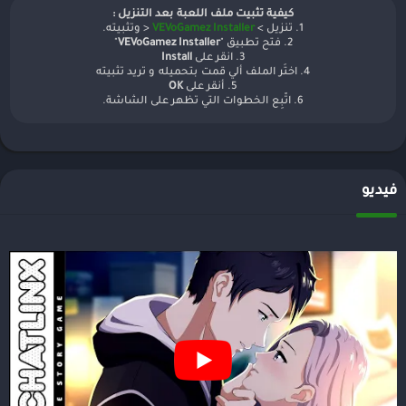
كيفية تثبيت ملف اللعبة بعد التنزيل :
1. تنزيل >
VEVoGamez Installer
< وتثبيته.
2. فتح تطبيق "
VEVoGamez Installer
"
3. انقر على
Install
4. اختَر الملف ألي قمت بتحميله و تريد تثبيته
5. أنقر على
OK
6. اتّبِع الخطوات التي تظهر على الشاشة.
فيديو