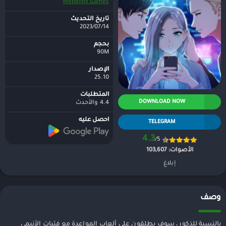
Webelinx Games
تاريخ التحديث
2023/07/14
بحجم
90M
الإصدار
25.10
المتطلبات
DOWNLOAD NOW
4.4 والأحدث
احصل عليه
TELEGRAM
4.3
/5
الأصوات:
103,607
إبلاغ
وصف
بالنسبة للذكور ، سوف يطلقون على ألعاب المواعدة مع فتيات الأنيمي