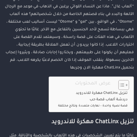
“ألعاب غال”. ماذا عن النساء اللواتي يرغبن في الذهاب في موعد مع الرجال
الآلهة والبدء في بناء قصتهم الخاصة من خلال شخصياتهم؟ هذه ألعاب
“Otome” ، في الواقع ، بين “gal” و “Otome” ليست أساليب لعب مختلفة ،
فهي ببساطة تسمح لأحد الجنسين بالتفاعل مع الآخر. غالبًا ما تحتوي
الألعاب في هذه الفئات على قصة راسخة ، وسيعتمد تقدم القصة على
اختيارات اللاعب. إذا كانوا يريدون أن تعمل العلاقة بطريقة إيجابية ،
فعليهم أن يكونوا على طبيعتهم ، ويختاروا إجابات صادقة ، ويثيروا إعجاب
الآخرين بسهولة. ينقلب الموقف إذا كان الخصم لاعبًا يكرهه اللاعب. قم
بتحميل ChatLinx مهكرة الان وجربها
عرض المحتويات
تنزيل ChatLinx مهكرة للاندرويد
دردشة ألعاب قصة حب
قصة نصية واحدة – نهايات متعددة ونتائج مختلفة
تنزيل ChatLinx مهكرة للاندرويد
غالبًا ما يتم تعيين الشخصيات في هذه الألعاب بالشخصية والأناقة. مثل