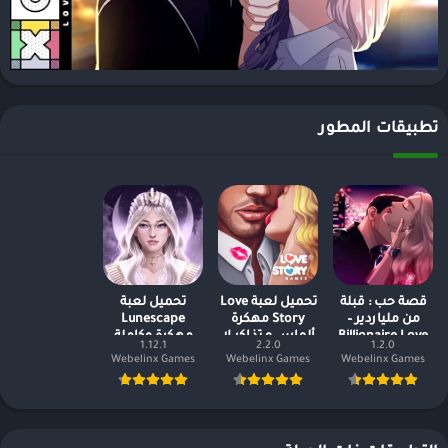
تطبيقات المطور
قصة حب : قبلة
تحميل لعبة Love
تحميل لعبة
من ملياردير –
Story مهكرة
Lunescape
Billionaire Love
ألماس و تذاكر لا
مهكرة وكاملة
1.12.1
2.2.0
1.2.0
Story
نهاية
2024
Webelinx Games
Webelinx Games
Webelinx Games