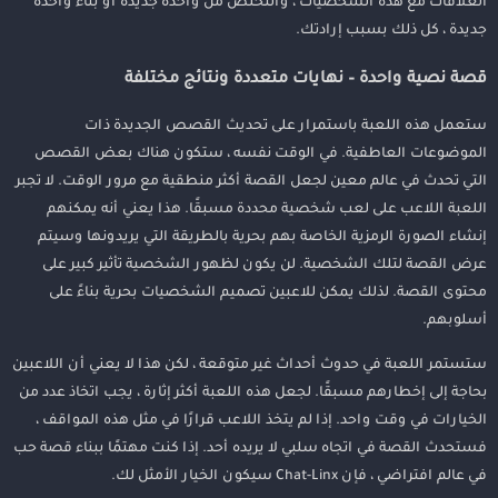
العلاقات مع هذه الشخصيات ، والتخلص من واحدة جديدة أو بناء واحدة
جديدة ، كل ذلك بسبب إرادتك.
قصة نصية واحدة – نهايات متعددة ونتائج مختلفة
ستعمل هذه اللعبة باستمرار على تحديث القصص الجديدة ذات
الموضوعات العاطفية. في الوقت نفسه ، ستكون هناك بعض القصص
التي تحدث في عالم معين لجعل القصة أكثر منطقية مع مرور الوقت. لا تجبر
اللعبة اللاعب على لعب شخصية محددة مسبقًا. هذا يعني أنه يمكنهم
إنشاء الصورة الرمزية الخاصة بهم بحرية بالطريقة التي يريدونها وسيتم
عرض القصة لتلك الشخصية. لن يكون لظهور الشخصية تأثير كبير على
محتوى القصة. لذلك يمكن للاعبين تصميم الشخصيات بحرية بناءً على
أسلوبهم.
ستستمر اللعبة في حدوث أحداث غير متوقعة ، لكن هذا لا يعني أن اللاعبين
بحاجة إلى إخطارهم مسبقًا. لجعل هذه اللعبة أكثر إثارة ، يجب اتخاذ عدد من
الخيارات في وقت واحد. إذا لم يتخذ اللاعب قرارًا في مثل هذه المواقف ،
فستحدث القصة في اتجاه سلبي لا يريده أحد. إذا كنت مهتمًا ببناء قصة حب
في عالم افتراضي ، فإن Chat-Linx سيكون الخيار الأمثل لك.