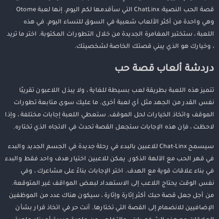
قصة الحب النصية: ChatLinx التي سأقدمها لكم اليوم. إنها لعبة Otome
وهي واحدة من أكثر الألعاب شعبية في السوق للنساء اليوم. في هذه
اللعبة ، ستختبر المغامرة الجديدة من خلال التطورات المكتوبة. اختر ما تريد
، وخيارك هو الذي يبني قصتك الخاصة لشخصيتك.
دردشة ألعاب قصة حب
تتميز هذه اللعبة بطريقة لعب بسيطة للغاية ، ولا يبذل اللاعبون تقريبًا
نفس القدر من الجهد مثل أي لعبة أخرى. ما عليك سوى متابعة تطورات
الموقف واتخاذ الخيارات لحل الموقف. ستعطي اللعبة إجابات مختلفة ، وإذا
لاحظت ، فإن هذه الإجابات ستجعل القصة تحدث في الاتجاه الذي تختاره.
سيسمح Chat-Linx للاعبين بالبدء في رحلة جديدة في الجسم الجديد والبدء
في قهر الحب مع الآلهة الذكور. يمكن للاعبين اختيار هدف واحد فقط والبدء
في بناء علاقات قوية مع الهدف. اختر الإجابات بناءً على مشاعرك ، وفي
نفس الوقت يحتاج اللاعب إلى الاستعداد لبعض المواقف غير المتوقعة.
من أجل جعل قصة حبك أكثر إثارة وإثارة ، سيكون هناك عدد من الموظفين
الإضافيين للانضمام إلى القصة التي تختارها. أنت حر في اتخاذ قرار بشأن