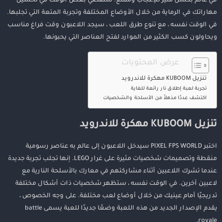
في عالم بكسل مثير للإعجاب وممتع. ستقضي بعض الوقت في تحسين
مهاراتك في الرماية من خلال الأوضاع المختلفة وتجربة المتعة التي تجلبها.
في الوقت نفسه ، مع تنوع طرق اللعب ، سيجد اللاعبون وقت فراغ مناسب
ويحاولون كسب الكثير من الموارد لفتح العناصر التي يحبونها.
عرض المحتويات
تنزيل KUBOOM مهكرة للاندرويد
تجربة لعبة إطلاق نار رائعة للغاية
اكتشف عددًا مذهلاً من الأسلحة والشخصيات
تنزيل KUBOOM مهكرة للاندرويد
اختبر PIXEL FPS WORLD سيدخل اللاعبون إلى عالم به عناصر رسومية
منقطة وتصميمات شخصيات مثيرة على غرار LEGO. إنها تجلب تجربة جديدة
عندما تشرك اللاعبين أثناء مشاركتهم في معارك بالأسلحة النارية مع
لاعبين آخرين. في الوقت نفسه ، ستظهر شخصيات ذات أشكال مختلفة
تدريجيًا أمام عينيك من خلال أوضاع لعب مختلفة. على وجه الخصوص ،
يقدم الإصدار الجديد من هذه اللعبة وضعًا جديدًا للعبة يسمى battle
royale.