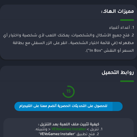
مميزات الـهـاكـ :
1. أعداء أغبياء
2. فتح جميع الأشكال والشخصيات: يمكنك اللعب لأي شخصية واختيار أي
مظهر له (في قائمة اختيار الشخصية ، انقر على الزر السفلي مع بطاقة
السعر أو النقش “In Box”).
روابط التحميل
15
للحصول على التحديثات الحصرية أنضم معنا على التليجرام
كيفية تثبيت ملف اللعبة بعد التنزيل :
1. تنزيل >
VEVoGamez Installer
< وتثبيته.
2. فتح تطبيق "
VEVoGamez Installer
"