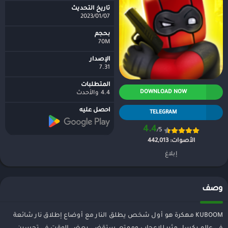
تاريخ التحديث
07‏/01‏/2023
بحجم
70M
الإصدار
7.31
المتطلبات
DOWNLOAD NOW
4.4 والأحدث
احصل عليه
TELEGRAM
4.4
/5
الأصوات:
442,013
إبلاغ
وصف
KUBOOM مهكرة هو أول شخص يطلق النار مع أوضاع إطلاق نار شائعة