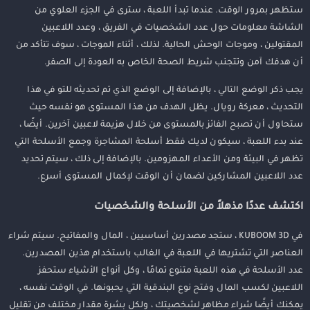
ستظهر بمرور الوقت. عندما تبدأ اللعبة ، سترى في الجزء العلوي من
الشاشة معلومات حول عدد الشخصيات في الفريق ، وعدد اللاعبين
المقتولين ، وموجات الوحش الحالية. لذلك ، أثناء الموجات ، سوف تتأكد من
أن هدفك آمن وتتجنب شريط الصحة الخاص به العودة إلى الصفر.
يجب ذكر الوضع التالي ، بالإضافة إلى الوضع الذي تم تحديثه للتو في هذا
التحديث ، معركة رويال. يظل الهدف من هذا المستوى هو نفسه حيث
ستحاول أن تصبح الفائز بالمستوى من خلال هزيمة لاعبين آخرين. أيضًا ،
عند بدء اللعبة ، سيكون لديك فقط أسلحة المشاجرة وجمع الأسلحة التي
تظهر في البيئة ومن الأعداء المهزومين. بالإضافة إلى ذلك ، سيتم تحديد
عدد اللاعبين المشاركين لضمان أن الوقت لإكمال المستوى أسرع.
اكتشف عددًا مذهلاً من الأسلحة والشخصيات
في KUBOOM 3D ، ستجد مصدرين أساسيين ، المال والمفاتيح. سيتم شراء
العناصر التي تشتريها في اللعبة في الغالب باستخدام هذين المصدرين.
عدد الأسلحة في هذه اللعبة متنوع تمامًا ، وكل أنواع الأشياء ستحفز
اللاعبين لكسب المال وفتح نوع البندقية التي يحبونها. في الوقت نفسه ،
يمكنك أيضًا شراء مظاهر لشخصيتك ، ولكل بشرة مقدار مختلف من تقليل