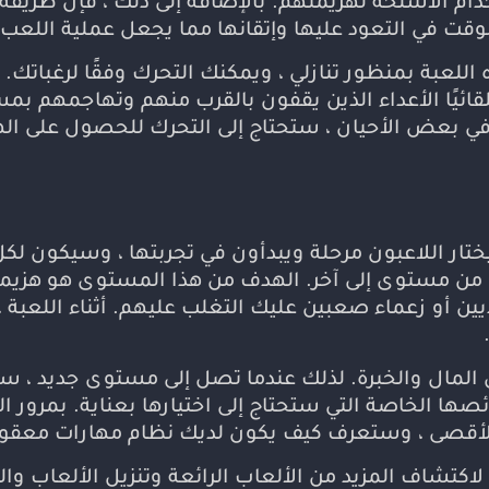
م الأسلحة لهزيمتهم. بالإضافة إلى ذلك ، فإن طريقة ا
قت في التعود عليها وإتقانها مما يجعل عملية اللعب
للعبة بمنظور تنازلي ، ويمكنك التحرك وفقًا لرغباتك. ل
يًا الأعداء الذين يقفون بالقرب منهم وتهاجمهم ب
 بعض الأحيان ، ستحتاج إلى التحرك للحصول على الهجو
Cyberpun مهكرة ، سيختار اللاعبون مرحلة ويبدأون في تجربتها ، وسي
من مستوى إلى آخر. الهدف من هذا المستوى هو هزيمة
ديين أو زعماء صعبين عليك التغلب عليهم. أثناء اللعب
من المال والخبرة. لذلك عندما تصل إلى مستوى جديد ، س
ائصها الخاصة التي ستحتاج إلى اختيارها بعناية. بمر
قصى ، وستعرف كيف يكون لديك نظام مهارات معقول تمام