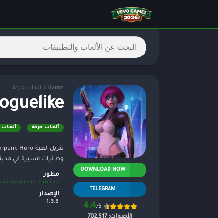
Home
/
ألعاب حركة
oguelike
ألعاب حركة
ألعاب
وطائرات مسيرة في مدينة ا
DOWNLOAD NOW
مطور
ractive Games Limited
TELEGRAM
الإصدار
1.3.5
4.4
/5
الأصوات:
702,517