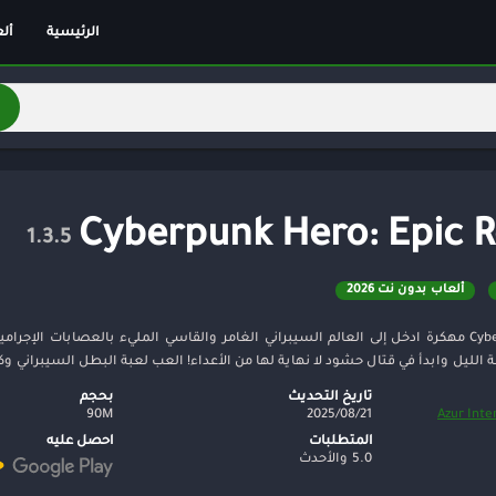
الرئيسية
أل
أل
أل
ألغ
اس
ال
Cyberpunk Hero: Epic R
مغ
1.3.5
تق
ألعاب بدون نت 2026
ري
خف
تنزيل لعبة Cyberpunk Hero مهكرة ادخل إلى العالم السيبراني الغامر والقاسي المليء بالعصاب
لليل وابدأ في قتال حشود لا نهاية لها من الأعداء! العب لعبة البطل السيبراني وكن ص
كل
تاريخ التحديث
بحجم
سب
90M
2025/08/21
Azur Inte
لو
المتطلبات
احصل عليه
5.0 والأحدث
تر