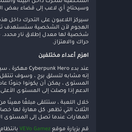
الشخصية للتحرك داخل البيئة واستخدا
وسيحتاج أي لاعب إلى قضاء بعض الو
سيركز اللاعبون على التحرك داخل هذه ا
الهجوم لأن الشخصية ستستهدف تلقائ
شخصية لها معدل إطلاق نار محدد. في
حراك والاهتزاز.
اهزم أعداء مختلفين
عند بدء k Hero
إنه مشابه لتسلق برج ، وسوف تنتقل 
المستوى ، يمكن أن يكونوا جنودًا عا
الدعم إذا وصلت إلى المستوى الأعلى.
خلال اللعبة ، ستتلقى مبلغًا معينًا 
الثلاث التي تظهر. كل مهارة لها خص
المهارات عندما تصل إلى المستوى الأ
قم بزيارة موقع
VEVo Gamez