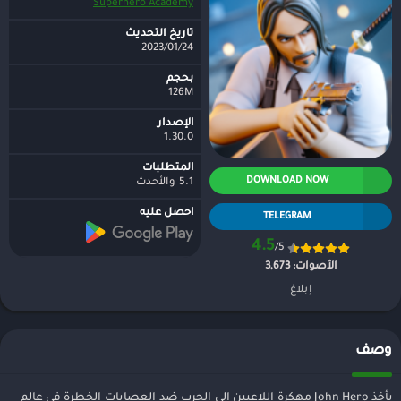
Superhero Academy
تاريخ التحديث
24‏/01‏/2023
بحجم
126M
الإصدار
1.30.0
المتطلبات
DOWNLOAD NOW
5.1 والأحدث
احصل عليه
TELEGRAM
4.5
/5
الأصوات:
3,673
إبلاغ
وصف
يأخذ John Hero مهكرة اللاعبين إلى الحرب ضد العصابات الخطرة في عالم