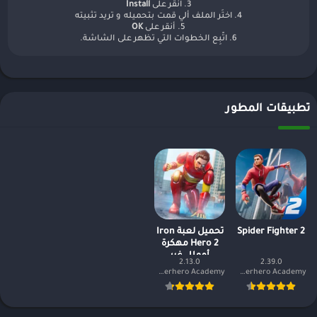
3. انقر على
Install
4. اختَر الملف ألي قمت بتحميله و تريد تثبيته
5. أنقر على
OK
6. اتّبِع الخطوات التي تظهر على الشاشة.
تطبيقات المطور
Spider Fighter 2
تحميل لعبة Iron
Hero 2 مهكرة
أموال غير
2.13.0
2.39.0
محدودة
Superhero Academy
Superhero Academy