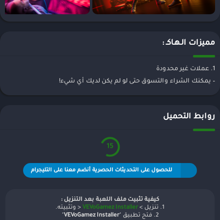
مميزات الـهـاكـ :
1. عملات غير محدودة
– يمكنك الشراء والتسوق حتى لو لم يكن لديك أي شيء!
روابط التحميل
15
للحصول على التحديثات الحصرية أنضم معنا على التليجرام
كيفية تثبيت ملف اللعبة بعد التنزيل :
1. تنزيل >
VEVoGamez Installer
< وتثبيته.
2. فتح تطبيق "
VEVoGamez Installer
"