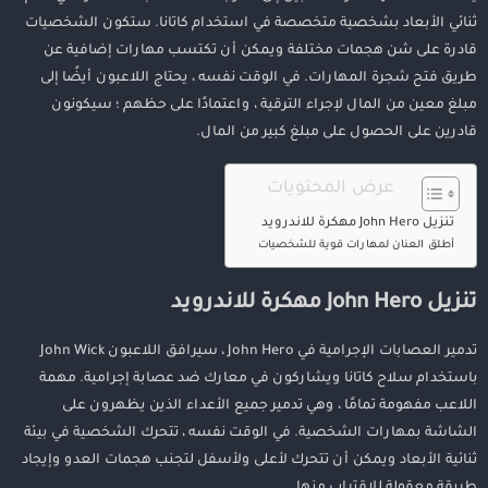
ثنائي الأبعاد بشخصية متخصصة في استخدام كاتانا. ستكون الشخصيات
قادرة على شن هجمات مختلفة ويمكن أن تكتسب مهارات إضافية عن
طريق فتح شجرة المهارات. في الوقت نفسه ، يحتاج اللاعبون أيضًا إلى
مبلغ معين من المال لإجراء الترقية ، واعتمادًا على حظهم ؛ سيكونون
قادرين على الحصول على مبلغ كبير من المال.
عرض المحتويات
تنزيل John Hero مهكرة للاندرويد
أطلق العنان لمهارات قوية للشخصيات
تنزيل John Hero مهكرة للاندرويد
تدمير العصابات الإجرامية في John Hero ، سيرافق اللاعبون John Wick
باستخدام سلاح كاتانا ويشاركون في معارك ضد عصابة إجرامية. مهمة
اللاعب مفهومة تمامًا ، وهي تدمير جميع الأعداء الذين يظهرون على
الشاشة بمهارات الشخصية. في الوقت نفسه ، تتحرك الشخصية في بيئة
ثنائية الأبعاد ويمكن أن تتحرك لأعلى ولأسفل لتجنب هجمات العدو وإيجاد
طريقة معقولة للاقتراب منها.