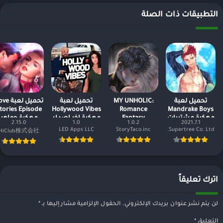
التطبيقات ذات الصلة
تحميل لعبة
MY UNHOLIC:
تحميل لعبة
تحميل لعبة
tories Episode
Hollywood Vibes
Romance
Mandrake Boys
مهكرة مشتريات
Fantasy
مهكرة اخر اصدار
مهكرة جواهر
2.15.0
1.0
1.0.2
2021.7.1
مجانية
وتذاكر لا نهاية
LED Apps LLC
StoryTaco.inc
Supertree Co. Ltd.
HiClub株式会社
اترك تعليقاً
لن يتم نشر عنوان بريدك الإلكتروني.
الحقول الإلزامية مشار إليها بـ
*
التعليق
*