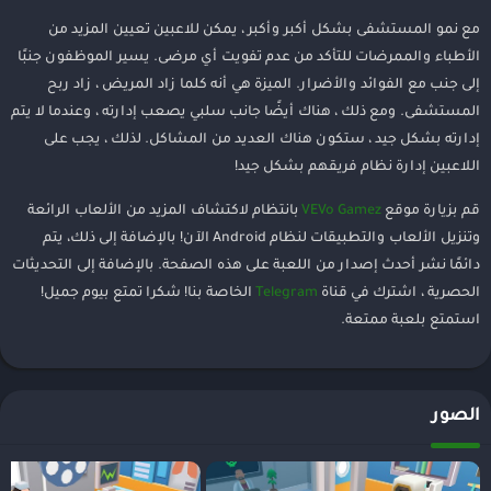
مع نمو المستشفى بشكل أكبر وأكبر ، يمكن للاعبين تعيين المزيد من
الأطباء والممرضات للتأكد من عدم تفويت أي مرضى. يسير الموظفون جنبًا
إلى جنب مع الفوائد والأضرار. الميزة هي أنه كلما زاد المريض ، زاد ربح
المستشفى. ومع ذلك ، هناك أيضًا جانب سلبي يصعب إدارته ، وعندما لا يتم
إدارته بشكل جيد ، ستكون هناك العديد من المشاكل. لذلك ، يجب على
اللاعبين إدارة نظام فريقهم بشكل جيد!
قم بزيارة موقع
VEVo Gamez
بانتظام لاكتشاف المزيد من الألعاب الرائعة
وتنزيل الألعاب والتطبيقات لنظام Android الآن! بالإضافة إلى ذلك، يتم
دائمًا نشر أحدث إصدار من اللعبة على هذه الصفحة. بالإضافة إلى التحديثات
الحصرية ، اشترك في قناة
Telegram
الخاصة بنا! شكرا تمتع بيوم جميل!
استمتع بلعبة ممتعة.
الصور