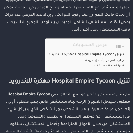
البناء والتشغيل والقيام بالأعمال التجارية في مستشفى. بناء استراتيجية
عمل للمستشفى مع العديد من الأقسام وعلاج المرضى في المدينة. يمكن
أن تحدث حالات الطوارئ عند وقوع الحوادث ، ويزداد عدد المرضى عدة مرات.
يمكن لنظام المستشفى الشامل الجديد أن يستوعب الجميع. لذلك يجب
ترقية المستشفى وبناء أكبر وأكبر.
عرض المحتويات
تنزيل Hospital Empire Tycoon مهكرة للاندرويد
رعاية المرضى بأفضل طريقة
إدارة نظام المستشفيات
تنزيل Hospital Empire Tycoon مهكرة للاندرويد
قم ببناء مستشفى مذهل وواسع النطاق – في
Hospital Empire Tycoon
مهكرة
، سيدخل اللاعبون الرحلة لبناء مستشفى خاص بهم. كخطوة أولى ،
إنها مجرد عيادة صغيرة. يلعب الشخص دور الشخص الذي يدير كل شيء
في المستشفى ، من موظف الاستقبال والطبيب والممرضة ومدير
المستشفى. من خلال الأموال المتراكمة وأعمال المستشفى ، ستقوم
بتوسيع المستشفى إلى العديد من الأقسام مثل منطقة الأشعة السينية ،