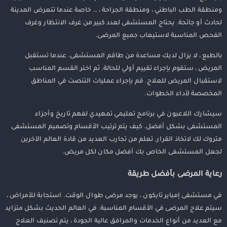
ومنطقة الطب الباطني ، ومنطقة الجراحة ، … خاصة عندما تتعرض المدينة
لحادث أو جائحة. يحتاج المستشفى لعدد كبير من غرف الانتظار وغرف
الفحص المناسبة لاستيعاب جميع المرضى.
بالطبع ، لا يزال لديك مساعدة من طاقم المستشفى. عندما تستقبل
المريض ، ستقوم بإجراء تقييم أولي للحالة. ثم اختر القسم المناسب
لاستقبال المريض للعلاج. قم بإجراء عمليات التنصت في المناطق
المخصصة لأداء الخطوات.
سيشارك اللاعبون في برنامج تعليمي تمهيدي لفهم تاريخ وأجزاء
المستشفى بشكل أفضل. كيف يتم ترتيب الأقسام وتصميم المستشفى
متروك لك لاتخاذ القرار. تعلم من تجارب العديد من قادة العالم الآخرين
لجعل المستشفى الخاص بك أفضل مكان لكل مريض.
رعاية المرضى بأفضل طريقة
في مستشفى إمباير تايكون ، يوجد مرضى طوال الوقت. استجابة للأمراض ،
سيتم علاج المرضى في الأقسام المناسبة. في العالم الحديث بشكل متزايد
مع العديد من أنواع الخدمات والمرافق عالية الجودة ، يتم تصنيف العلاج