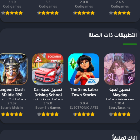
Tycoon－Shop
Game
3.1.9
3.5
2.0.8
2.4.5
Codigames
Codigames
Codigames
Codigames
التطبيقات ذات الصلة
تحميل لعبة
The Sims Labs:
تحميل لعبة Car
ungeon Clash –
3D Idle RPG
Driving School
Town Stories
Mayday
Memory مهكرة
مهكرة اموال غير
مهكرة لـ أندروي
2.1.32
3.17.0
0.0.4
1.10.4
اخر اصدار
محدودة
Solaris Mobile
BoomBit Games
ELECTRONIC ARTS
StoryTaco.inc
اترك تعليقاً