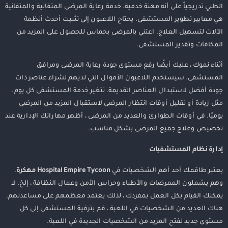
الطبي تدريجياً على أنه مهنة خدمية. خدمة رعاية المرضى المتفانية والمتفانية
هي معايير تطوير المستشفى. يحتاج اللاعبون إلى تثبيت أحدث أنظمة
الآلات لتسهيل العلاج. اعتني بالمرضى بحماس للحصول على المزيد من
المكافآت وتقدير المستشفى.
أثناء نموك ، عليك أيضًا رفع مستوى جودة رعاية المرضى ومرافق
المستشفى. سيستخدم اللاعبون الأموال التي لديهم لشراء عناصر ذات
جودة أفضل لاستبدال العناصر القديمة. تتغير خدمة المستشفى كل يوم ،
مثل زيادة أو تقليل أوقات انتظار المرضى لاستقبال المزيد من المرضى
يوميًا. في أوقات الطوارئ والعديد من المرضى ، أظهر مهاراتك الإدارية عند
تخصيص وعلاج جميع المرضى بشكل مناسب.
إدارة نظام المستشفيات
يعتبر طاقمك أحد أهم الشخصيات في
Hospital Empire Tycoon مهكرة
.
وهم يشملون الممرضات والأطباء وحراس الأمن وعمال النظافة ، إلخ. لا
يمكنك القيام بكل العمل بمفردك ، لذلك يعتمد معظمهم على مساعدتهم.
هناك العديد من الشخصيات في اللعبة ، قم بترقية المستشفى إلى كل
مستوى جديد لفتح المزيد من الشخصيات الجديدة في اللعبة.