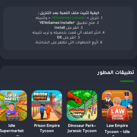
كيفية تثبيت ملف اللعبة بعد التنزيل :
1. تنزيل >
VEVoGamez Installer
< وتثبيته.
2. فتح تطبيق "
VEVoGamez Installer
"
3. انقر على
Install
4. اختَر الملف ألي قمت بتحميله و تريد تثبيته
5. أنقر على
OK
6. اتّبِع الخطوات التي تظهر على الشاشة.
تطبيقات المطور
Idle
Prison Empire
Dinosaur Park—
Law Empire
Supermarket
Tycoon
Jurassic Tycoon
Tycoon－Idle