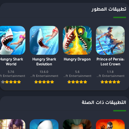
تطبيقات المطور
Hungry Shark
Hungry Shark
Hungry Dragon
Prince of Persia:
World
Evolution
Lost Crown
5.7.6
13.6.0
5.6
1.1.8
Ubisoft Entertainment
Ubisoft Entertainment
Ubisoft Entertainment
التطبيقات ذات الصلة