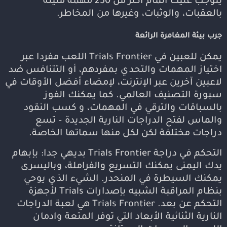
يتوجب عليك اتمام أكثر من 250 مهمة مليئة
بالعقبات، والوثبات، وغيرها من المخاطر.
جرب بيئة المغامرة الرائعة
يمكن للعبين في Trials Frontier اللعب مفردا عبر
اختياز المهمات والتحدي بمفردهم، أو التتنافس ضد
لاعبين آخرين عبر الإنترنت، لإمضاء أفضل الأوقات في
سبورة التصنيف العالمي. كما يمكنك الفوز
بالسباقات والترقي في المهمات، و كسب النقود
والماس لفتح الدراجات النارية الجديدة – تسع
دراجات مختلفة لكن لكل منها سماتها الخاصة.
التحكم في دراجة Trials Frontier بديهي جدا: بإبهام
يدك اليمنى يمكنك التسريع والفراملة، وباليسرى
يمكنك السيطرة في المنحدر. الشيء الذي يوحي
بنظام المراقبة الشبيه بإصدارات Trials لأجهزة
التحكم عن بعد. Trials Frontier هي لعبة الدراجات
النارية الثنائية الأبعاد التي توفر المتعة وادمان