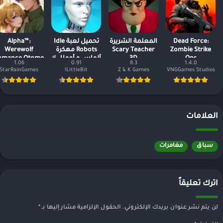
Dead Force:
المعلمة الشريرة
تحميل لعبة Idle
Alpha™:
Zombie Strike
Scary Teacher
Robots مهكرة
Werewolf
Ops
3D
ألماس و أموال لا
omance Otome
1.06
0.91
8.3
1.4.0
نهاية
StarRainGames
LittleBit!
Z & K Games
VNGGames Studios
العلامات
سباق
مغامرات
اترك تعليقاً
لن يتم نشر عنوان بريدك الإلكتروني.
الحقول الإلزامية مشار إليها بـ
*