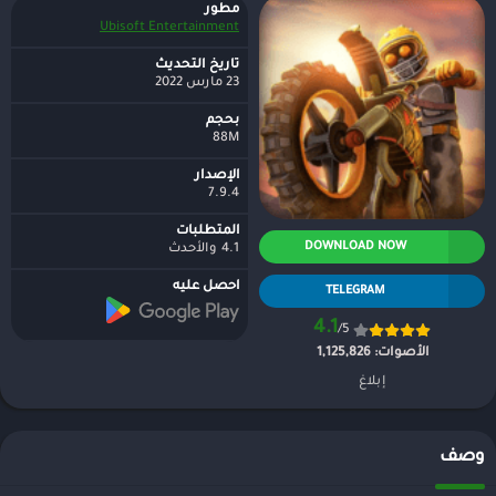
مطور
Ubisoft Entertainment
تاريخ التحديث
23 مارس 2022
بحجم
88M
الإصدار
7.9.4
المتطلبات
DOWNLOAD NOW
4.1 والأحدث
احصل عليه
TELEGRAM
4.1
/5
الأصوات:
1,125,826
إبلاغ
وصف