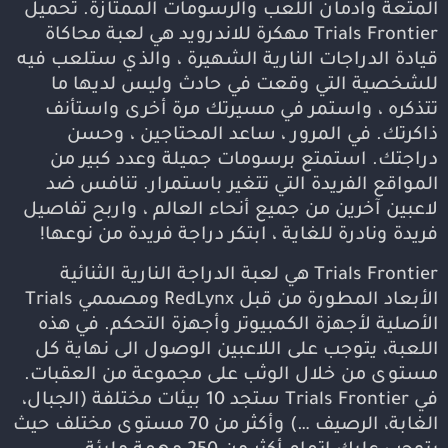
المتعة وادمان اللعب والرسومات الممتازة. تحميل
Trials Frontier مهكرة للاندرويد هي لعبة محاكاة
قيادة الدراجات النارية الشهيرة ، والذي ستلعب فيه
للشخصية التي وقعت في حادث وليس لديها ما
تتذكره ، واستمر في مسيرتك مرة أخرى واستأنف
ذاكرتك. في المرور ، ساعد المحتاجين ، وحسن
دراجتك. استمتع برسومات جميلة وعدد كبير من
المواقع الفريدة التي تتغير باستمرار. تنافس ضد
لاعبين آخرين من جميع أنحاء العالم ، واربح تفاصيل
فريدة ونادرة للغاية ، ابتكر دراجة فريدة من نوعها!
Trials Frontier هي لعبة الدراجة النارية الثنائية
الأبعاد المطورة من قبل RedLynx ومصممي Trials
الأصلية لأجهزة الكمبيوتر وأجهزة التحكم. في هذه
اللعبة، يتوجب على اللاعبين الوصول الى نهاية كل
مستوى من خلال الوثب على مجموعة من العقبات.
في Trials Frontier ستجد 10 بيئات مختلفة (الجبال،
الغابة، الرصيف …) وأكثر من 70 مستوى مختلف حيث