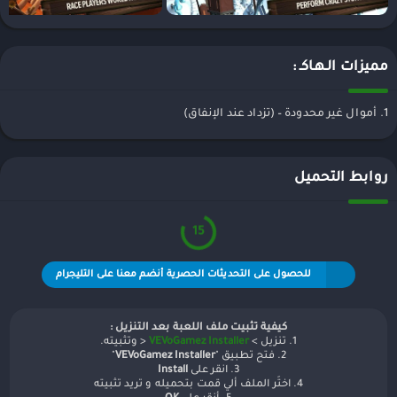
مميزات الـهـاكـ :
1. أموال غير محدودة – (تزداد عند الإنفاق)
روابط التحميل
15
للحصول على التحديثات الحصرية أنضم معنا على التليجرام
كيفية تثبيت ملف اللعبة بعد التنزيل :
1. تنزيل >
VEVoGamez Installer
< وتثبيته.
2. فتح تطبيق "
VEVoGamez Installer
"
3. انقر على
Install
4. اختَر الملف ألي قمت بتحميله و تريد تثبيته