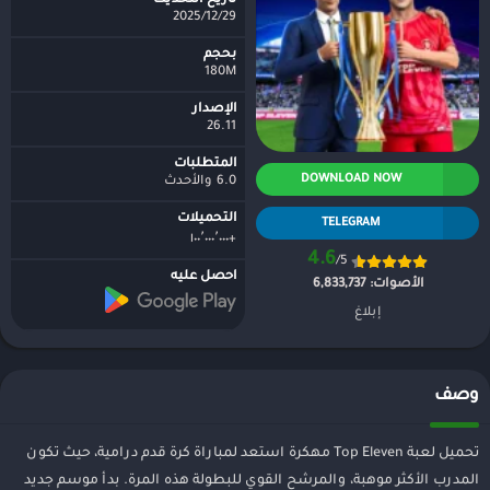
تاريخ التحديث
2025/12/29
بحجم
180M
الإصدار
26.11
المتطلبات
DOWNLOAD NOW
6.0 والأحدث
التحميلات
TELEGRAM
+١٠٠٬٠٠٠٬٠٠٠
4.6
/5
احصل عليه
الأصوات:
6,833,737
إبلاغ
وصف
تحميل لعبة Top Eleven مهكرة استعد لمباراة كرة قدم درامية، حيث تكون
المدرب الأكثر موهبة، والمرشح القوي للبطولة هذه المرة. بدأ موسم جديد