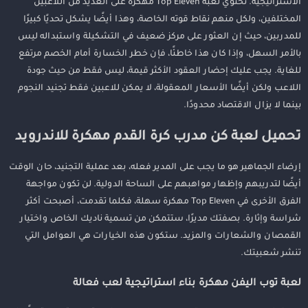
الاستراتيجية. تحتوي لعبة Top Eleven مهكرة على العديد من اللاعبين
المختلفين، ولكل منهم نقاط قوته الخاصة، وهذا أيضًا يشكل تحديًا كبيرًا
للمدربين، حيث إن العثور على مركز ضعيف في التشكيلة واستبداله ليس
بالأمر السهل، وإذا كان هذا خاطئًا، فإن خطر الخسارة أمام الخصم مرتفع
للغاية. يجب عليك إحضار العقود الأكثر قيمة، ليس فقط من حيث جودة
اللاعب ولكن أيضًا الأسعار المعقولة، لا يمكن للاعبين فقط تجنيد النجوم
بينما لا يزال الاقتصاد محدودًا.
تحميل لعبة كن مدرب كرة القدم مهكرة للاندرويد
إرضاء الجماهير هو ما يجب على المدير فعله، بعد عملية التجنيد، حان الوقت
أيضًا لتدريبهم وإظهار مواهبهم على الساحة الدولية. لن تكون مواجهة
الفرق الأخرى في Top Eleven مهكرة سهلة، فكلما تقدمت، أصبحت أكثر
شراسة وإثارة. بصفتك مديرًا، ستتمكن من تسمية ناديك الخاص واختيار
القمصان والشعارات والمزيد. ستكون هذه الخيارات هي العوامل التي
تنشر شعبيتك.
لعبة توب اليفن مهكرة بناء استراتيجية لعب فعالة