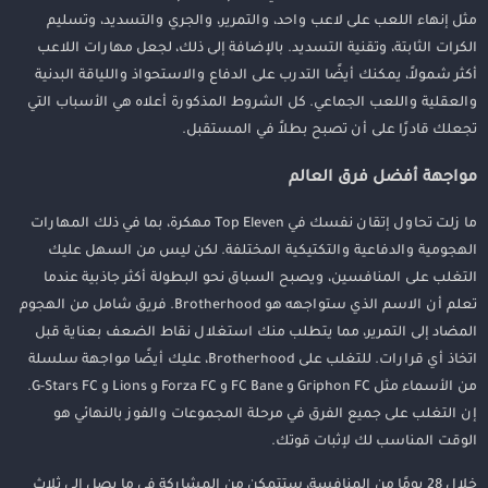
مثل إنهاء اللعب على لاعب واحد، والتمرير، والجري والتسديد، وتسليم
الكرات الثابتة، وتقنية التسديد. بالإضافة إلى ذلك، لجعل مهارات اللاعب
أكثر شمولاً، يمكنك أيضًا التدرب على الدفاع والاستحواذ واللياقة البدنية
والعقلية واللعب الجماعي. كل الشروط المذكورة أعلاه هي الأسباب التي
تجعلك قادرًا على أن تصبح بطلاً في المستقبل.
مواجهة أفضل فرق العالم
ما زلت تحاول إتقان نفسك في Top Eleven مهكرة، بما في ذلك المهارات
الهجومية والدفاعية والتكتيكية المختلفة. لكن ليس من السهل عليك
التغلب على المنافسين، ويصبح السباق نحو البطولة أكثر جاذبية عندما
تعلم أن الاسم الذي ستواجهه هو Brotherhood. فريق شامل من الهجوم
المضاد إلى التمرير، مما يتطلب منك استغلال نقاط الضعف بعناية قبل
اتخاذ أي قرارات. للتغلب على Brotherhood، عليك أيضًا مواجهة سلسلة
من الأسماء مثل Griphon FC و FC Bane و Forza FC و Lions و G-Stars FC.
إن التغلب على جميع الفرق في مرحلة المجموعات والفوز بالنهائي هو
الوقت المناسب لك لإثبات قوتك.
خلال 28 يومًا من المنافسة، ستتمكن من المشاركة في ما يصل إلى ثلاث