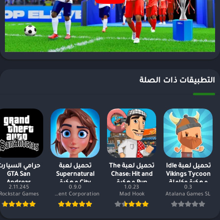
التطبيقات ذات الصلة
تحميل لعبة Idle
تحميل لعبة The
تحميل لعبة
حرامي السيارت
GTA San
Supernatural
Chase: Hit and
Vikings Tycoon
مهكرة وكاملة
Run مهكرة
City مهكرة
Andreas
2.11.245
0.9.0
1.0.23
0.3
للاندرويد
وكاملة 2023
أموال لا نهاية
Rockstar Games
Rovio Entertainment Corporation
Mad Hook
Atalana Games SL