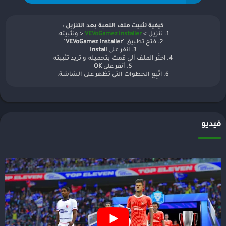
كيفية تثبيت ملف اللعبة بعد التنزيل :
1. تنزيل >
VEVoGamez Installer
< وتثبيته.
2. فتح تطبيق "
VEVoGamez Installer
"
3. انقر على
Install
4. اختَر الملف ألي قمت بتحميله و تريد تثبيته
5. أنقر على
OK
6. اتّبِع الخطوات التي تظهر على الشاشة.
فيديو