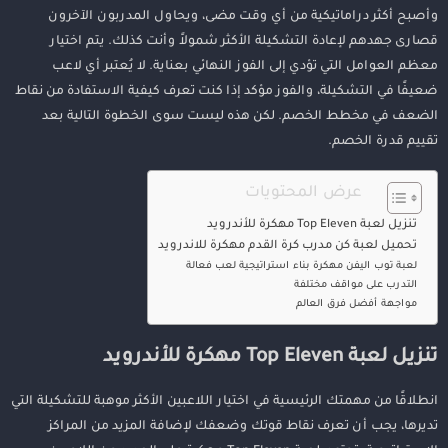
وأصبح أكثر دراماتيكية من أي وقت مضى، ويحاول المدربون الآخرون
قصارى جهدهم لإعادة التشكيلة الأكثر شمولاً وأنت كذلك. يتم اختيار
معظم العوامل التي تؤدي إلى الفوز النهائي بعناية. لا يُعتبر أي لاعب
ضعيفًا في التشكيلة، والفوز مؤكد إذا كنت تعرف كيفية الاستفادة من نقاط
الضعف في مخطط الخصم. لكن هذه ليست سوى الخطوة التالية بعد
تقييم قدرة الخصم.
عرض المحتويات
تنزيل لعبة Top Eleven مهكرة للأندرويد
تحميل لعبة كن مدرب كرة القدم مهكرة للاندرويد
لعبة توب اليفن مهكرة بناء استراتيجية لعب فعالة
التدرب على مواقف مختلفة
مواجهة أفضل فرق العالم
تنزيل لعبة Top Eleven مهكرة للأندرويد
انطلاقًا من مهمتك الرئيسية في اختيار اللاعبين الأكثر موهبة للتشكيلة التي
تديرها، يجب أن تعرف نقاط قوتك وضعفك لإضافة المزيد من المراكز