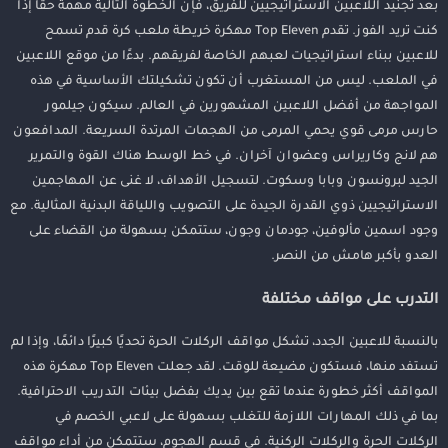
بعد تجنيد اللاعبين الاستراتيجيين للفريق، فإن الخطوة التالية مهمة حقًا إذا
كنت تريد الفوز. تقدم Top Eleven مهكرة خريطة ملعب كرة قدم تسمح
للاعبين ببناء استراتيجيات لعبهم الخاصة لفريقهم. بدءًا من موقع اللاعبين
في الملعب. ليس من المستغرب أن تكون تشكيلتك الأساسية في هذه
المواجهة من أفضل اللاعبين المشهورين في العالم. سيكون جيلمور
حارس مرمى قوي يحمي المرمى من الهجمات المرتدة السريعة. المدافعون
هم لانج وكاريراس وعضوان آخران. في خط الوسط هناك القوة والتمرير
الجيد لبرونسون وبابا وسكوت. لتسجيل الأهداف، لا غنى عن المهاجمين
الاستراتيجيين ذوي القدرة الجيدة على التصويب واللياقة البدنية المثالية. مع
وجود اسمين مألوفين، جودمان وجون، ستتمكن بسهولة من القضاء على
العدو بأكبر هامش من النصر.
التدرب على مواقف مختلفة
بالنسبة للاعبين الجدد، تشكل مواقف الركلات الحرة تحديًا كبيرًا دائمًا، وإذا لم
تستفد منها، فستكون مضيعة للوقت. لقد جعلت Top Eleven مهكرة هذه
المواقف أكثر خطورة عندما تقع بين يديك بفضل بيئات التدريب الاحترافية.
بما في ذلك المهارات اللازمة للتغلب بسهولة على لاعبي الخصم في
الركلات الحرة والركلات الركنية. في قسم الهجوم، ستتمكن من أداء مواقف