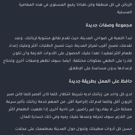
الزبائن في كل منطقة وكن طباخا رفيع المستوى في هذه المغامرة
المسلية.
مجموعة وصفات جديدة
تبدأ اللعبة في ضواحي المدينة، حيث تقدم نقانق مشوية لزبائنك. وعند
تقدمك، تصبح أقرب لمركز المدينة، حيث تصبح الطلبات أكثر وعليك إعداد
طعام أكثر تعقيدا. لهذا عليك الحصول على الأدوات اللازمة وأن تكون
قادرا على الطهي بمكونات مختلفة. أيضا، سوف تظهر وصفات أخرى وتحتاج
لإعدادها بدون مساعدة على الإطلاق.
حافظ على العمل بطريقة جديدة
لدى كل واحد من زبائنك لديه شريط انتظار. كلما كان أقصر كلما كانن صبر
الزبون أقل وكلما قدم لك إكرامية أقل. من المهم خدمة زبائنك بأكبر سرعة
ممكنة حتى لا يغادروا غير راضين. من ناحية أخرى، إذا طهيت الطعام أكثر
من اللازم، سوف تحرقه وعندها عليك رميه وفي ذلك خسارة للمال.
حسن كل أدوات مطبخك وتجول حول المدينة بمطعمك على عجلات