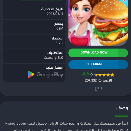
تاريخ التحديث
2023/03/11
بحجم
62M
الإصدار
6.7.2
DOWNLOAD NOW
المتطلبات
5.0 والأحدث
TELEGRAM
احصل عليه
4.5
/5
الأصوات:
207,332
إبلاغ
وصف
ابدأ في مطعمك على عجلات واخدم مئات الزبائن تحميل لعبة Rising Super