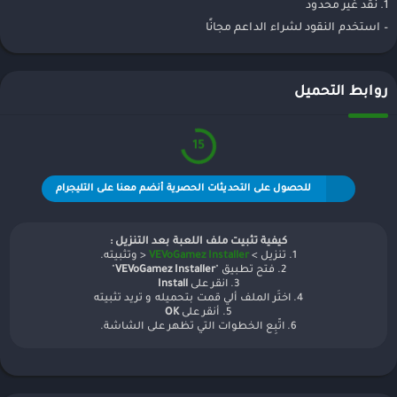
1. نقد غير محدود
– استخدم النقود لشراء الداعم مجانًا
روابط التحميل
15
للحصول على التحديثات الحصرية أنضم معنا على التليجرام
كيفية تثبيت ملف اللعبة بعد التنزيل :
1. تنزيل >
VEVoGamez Installer
< وتثبيته.
2. فتح تطبيق "
VEVoGamez Installer
"
3. انقر على
Install
4. اختَر الملف ألي قمت بتحميله و تريد تثبيته
5. أنقر على
OK
6. اتّبِع الخطوات التي تظهر على الشاشة.