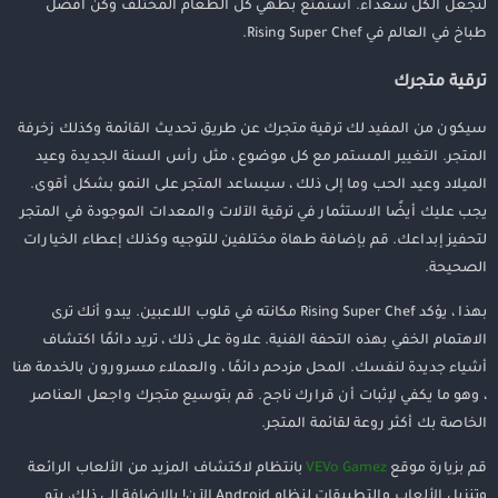
لتجعل الكل سعداء. استمتع بطهي كل الطعام المختلف وكن أفضل
طباخ في العالم في Rising Super Chef.
ترقية متجرك
سيكون من المفيد لك ترقية متجرك عن طريق تحديث القائمة وكذلك زخرفة
المتجر. التغيير المستمر مع كل موضوع ، مثل رأس السنة الجديدة وعيد
الميلاد وعيد الحب وما إلى ذلك ، سيساعد المتجر على النمو بشكل أقوى.
يجب عليك أيضًا الاستثمار في ترقية الآلات والمعدات الموجودة في المتجر
لتحفيز إبداعك. قم بإضافة طهاة مختلفين للتوجيه وكذلك إعطاء الخيارات
الصحيحة.
بهذا ، يؤكد Rising Super Chef مكانته في قلوب اللاعبين. يبدو أنك ترى
الاهتمام الخفي بهذه التحفة الفنية. علاوة على ذلك ، تريد دائمًا اكتشاف
أشياء جديدة لنفسك. المحل مزدحم دائمًا ، والعملاء مسرورون بالخدمة هنا
، وهو ما يكفي لإثبات أن قرارك ناجح. قم بتوسيع متجرك واجعل العناصر
الخاصة بك أكثر روعة لقائمة المتجر.
قم بزيارة موقع
VEVo Gamez
بانتظام لاكتشاف المزيد من الألعاب الرائعة
وتنزيل الألعاب والتطبيقات لنظام Android الآن! بالإضافة إلى ذلك، يتم