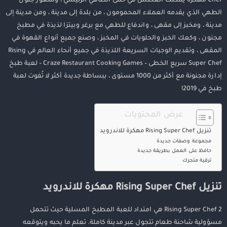
Chef مهكرة يمكنك الغطس في حمى الطاهي الرئيسي ، وشعور جنون
الطهي الذي يقدمه العملاء المحمومون ، من بلدة إلى مدينة ، ومن مدينة إلى
مدينة ، ومخبز إلى مقهى ، واندفاع للطهي مع برغر وبيتزا لذيذة في مطبخ
مجنون ، وكعك الخبز والحلويات في المخبز ، وصنع جميع أنواع القهوة في
المقهى ، وتقديم الوجبات السريعة اللذيذة في جميع أنحاء العالم في Rising
Super Chef سريع الخطى – Craze Restaurant Cooking Games – لعبة طبخ
إدارة مجنونة مع أكثر من 1000 مستوى ، ببساطة جديدة أكثر لا تُفوت لعبة
طبخ في 2019!
عرض المحتويات
تنزيل Rising Super Chef مهكرة للاندرويد
مجموعة وصفات جديدة
حافظ على العمل بطريقة جديدة
ترقية متجرك
تنزيل Rising Super Chef مهكرة للاندرويد
Rising Super Chef 2 هي امتداد للعبة المطبخ المسلية حيث تتحمل
مسؤولية شاحنة طعام تتجول عبر مدينة كاملة. تعلم ما يحبه ويتوقعه