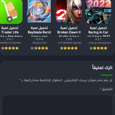
تحميل لعبة
تحميل لعبة
تحميل لعبة
تحميل لعبة
Trader Life
Beyblade Burst
Broken Dawn II
Racing in Car
2022 مهكرة اخر
مهكرة وكاملة
app مهكرة
Simulator م
2.0.7
11.0.4
1.9.9
0.2.1
اصدار
2024
أموال لا نهاية
أموال غير
Goldfinch Games
Hasbro Inc.
Hummingbird Mobile Games
TOJGAMES — Car racing games & Driving simulators
محدودة
اترك تعليقاً
لن يتم نشر عنوان بريدك الإلكتروني.
الحقول الإلزامية مشار إليها بـ
*
التعليق
*