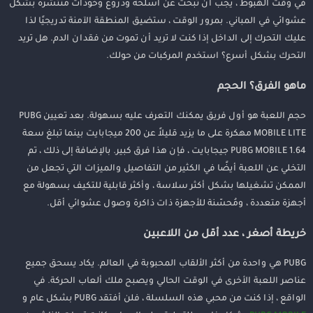
في وقت الهبوط ، يجب أن تبحث عن أسلحة ودروع وخوذات منتشرة بشكل
عشوائي في المباني. بمرور الوقت ، ستضيق المنطقة الآمنة تدريجيًا لذا
عليك التحرك إلى الداخل إذا كنت لا تريد أن تموت من فقدان الدم. هل تريد
التحرك بشكل أسرع؟ استخدم المركبات من حولك.
ماهو الفرق؟ الحجم
حجم اللعبة هو أول فريق يمكنك التعرف عليه بسهولة. بعد تعيين PUBG
MOBILE LITE مهكرة على ما يزيد قليلاً عن 200 ميجابايت بينما تبلغ سعة
PUBG MOBILE 1.64 جيجابايت ، فإن هذا فرق كبير. بالإضافة إلى ذلك ، تم
التخلي عن اللعبة أيضًا في الكثير من التفاصيل والميزات التي تجعل من
الممكن تشغيلها بشكل أكثر سلاسة ، وأكثر قابلية للتكيف بسهولة مع
أجهزة متعددة ، ومُحسّنة للأجهزة ذات ذاكرة وصول عشوائي أقل.
خريطة أصغر ، عدد أقل من اللاعبين
PUBG هي واحدة من أكثر الألقاب المحبوبة في العالم. يكاد يسحق جميع
عناصر اللعبة الأخرى في الوقت الحالي ويصبح ملك ألعاب الحركة. في
الواقع ، إذا كنت من محبي هذه السلسلة ، فلن أفتقد PUBG بشكل عام و