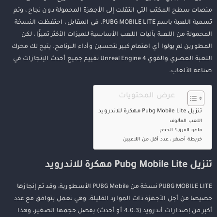
منصات سطح المكتب التي انتقلت إلى الأجهزة المحمولة دون نجاح ، وتم
تسمية اللعبة باسم PUBG MOBILE LITE. في المقابل ، احتفظت النسخة
المحمولة من اللعبة بآليات اللعب الأساسية للميزات الأكثر تميزًا ، لكن
المطورين لم يولوا أي اهتمام كبير لتحسين وأداء البرنامج. يتيح لك محرك
اللعبة العصري والقوي Unreal Engine 4 تقييم جميع أحدث الإنجازات في
صناعة الألعاب.
عرض المحتويات
تنزيل Pubg Mobile Lite مهكرة للاندرويد
اللعب المألوف
ماهو الفرق؟ الحجم
خريطة أصغر ، عدد أقل من اللاعبين
تنزيل Pubg Mobile Lite مهكرة للاندرويد
PUBG MOBILE LITE نسخة من PUBG Mobile الأسطورية، وقد تم إنجازها
خصيصا من أجل الأجهزة ذات الموارد القليلة. وهي تعمل بتوافق مع عدد
أكبر من إصدارات أندرويد (4.0.3 أو أحدث) بفضل حجمها الصغير، وهذا