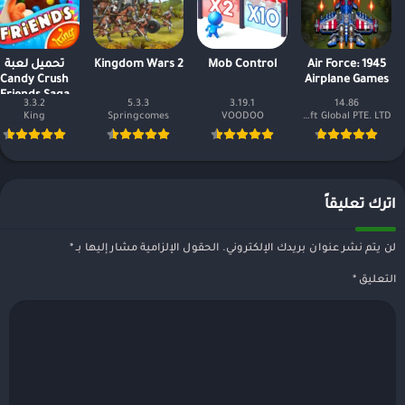
1945 Air Force:
Mob Control
Kingdom Wars 2
تحميل لعبة
Candy Crush
Airplane Games
Friends Saga
3.3.2
5.3.3
3.19.1
14.86
مهكرة اخر اصدا
King
Springcomes
VOODOO
OneSoft Global PTE. LTD.
اترك تعليقاً
لن يتم نشر عنوان بريدك الإلكتروني.
الحقول الإلزامية مشار إليها بـ
*
التعليق
*