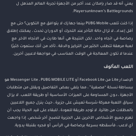
يعني أنه قد صار بإمكان عدد أكبر من الأجهزة تجربة العالم المذهل ل
Playersunknown’s Battlegrounds.
إذا كنت تلعب PUBG Mobile بينما جهازك لا يتوافق مع التكوين؟ حتى مع
أقل إعداد ، لا تزال حالة التأخر عند التحرك أو الدوران تحدث ، يمكنك إطلاق
رصاصة في اتجاه واحد ، لكن النتيجة هي أنها طارت في الاتجاه الآخر. مع
لعبة مرهقة تتطلب الكثير من التركيز والدقة ، تأكد من أنك ستموت كثيرًا
عندما لا تكون المعالجة في الوقت المناسب في مواجهة لاعبين آخرين.
اللعب المألوف
الإصدار Lite من Facebook Lite أو Messenger Lite ، PUBG MOBILE LITE هو
ببساطة نسخة “مصغرة” ، مما يلغي بعض التفاصيل ويقلل من متطلبات
الأجهزة ، دون المساومة على الميزات الأساسية أو طريقة اللعب. لا يزال
سياق اللعبة معركة شرسة تعيش على جزيرة ، حيث ينزل جميع اللاعبين
بالمظلات من طائرة. لا توجد طريقة للعودة ، للبقاء على قيد الحياة يجب أن
تهزم جميع الأشخاص الآخرين على الجزيرة لتصبح آخر شخص. إذا واجهت
أي لاعب ، فأسقطه بسرعة برصاصة في الرأس أو فجره بقنبلة يدوية.