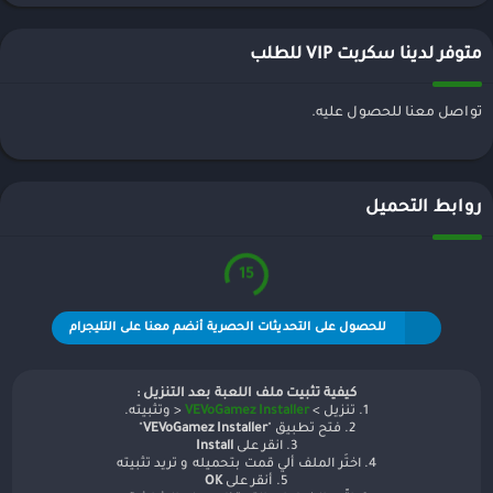
متوفر لدينا سكربت VIP للطلب
تواصل معنا للحصول عليه.
روابط التحميل
15
للحصول على التحديثات الحصرية أنضم معنا على التليجرام
كيفية تثبيت ملف اللعبة بعد التنزيل :
1. تنزيل >
VEVoGamez Installer
< وتثبيته.
2. فتح تطبيق "
VEVoGamez Installer
"
3. انقر على
Install
4. اختَر الملف ألي قمت بتحميله و تريد تثبيته
5. أنقر على
OK