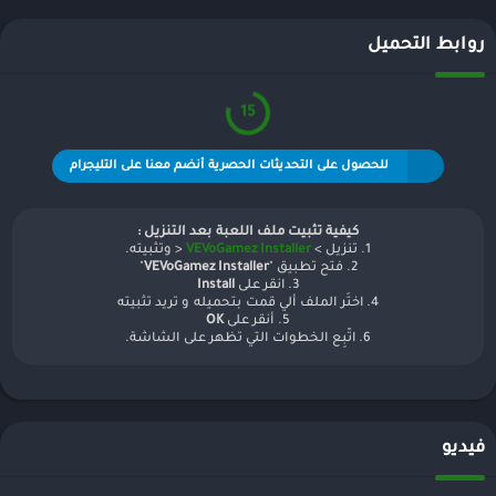
روابط التحميل
15
للحصول على التحديثات الحصرية أنضم معنا على التليجرام
كيفية تثبيت ملف اللعبة بعد التنزيل :
1. تنزيل >
VEVoGamez Installer
< وتثبيته.
2. فتح تطبيق "
VEVoGamez Installer
"
3. انقر على
Install
4. اختَر الملف ألي قمت بتحميله و تريد تثبيته
5. أنقر على
OK
6. اتّبِع الخطوات التي تظهر على الشاشة.
فيديو