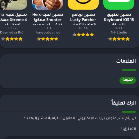
تحميل تطبيق
تحميل برنامج
تحميل لعبة Hero
تحميل لعبة 
Keyboard iOS 16
Lucky Patcher
Shooter مهكرة
Xtreme 4 مه
النسخة
لتهكير الألعاب
كلشي غير محدود
أموال غير
2.13.2
1.1.3
10.7.4
1.3.1
المدفوعة مجانا
بدون روت
محدودة
Deemedya INC
Fungoodgames
N-HStudio
العلامات
خفيفة
اترك تعليقاً
لن يتم نشر عنوان بريدك الإلكتروني.
الحقول الإلزامية مشار إليها بـ
*
التعليق
*