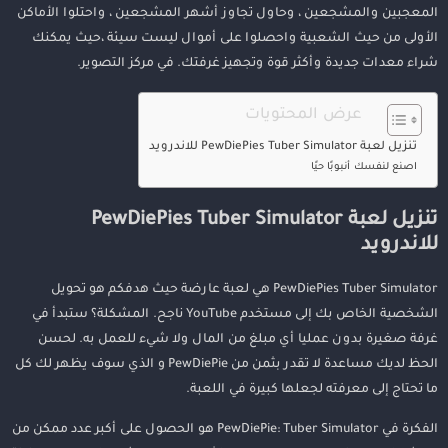
المعجبين والمشجعين ، وحاول تجاوز أشهر المشجعين ، واحتلوا الأماكن
الأولى من حيث الشعبية واحصلوا على أموال ليست سيئة ،حيث يمكنك
شراء معدات جديدة وأكثر قوة وتجهيز غرفتك. في مركز التصوير.
عرض المحتويات
تنزيل لعبة PewDiePies Tuber Simulator للاندرويد
اصنع لنفسك أنبوبًا حيًا
تنزيل لعبة PewDiePies Tuber Simulator
للاندرويد
PewDiePies Tuber Simulator هي لعبة عارضة حيث هدفكم هو تحويل
الشخصية الخاص بك إلى مستخدم YouTube ناجح. المشكلة؟ ستبدأ في
غرفة صغيرة بدون عمليا أي مبلغ من المال ولا شيء للعمل به. لحسن
الحظ لديك مساعدة لا تقدر بثمن من PewDiePie و الذي سوف يظهر لك كل
ما تحتاج إلى معرفته لجعلها كبيرة في اللعبة.
الفكرة في PewDiePie: Tuber Simulator هو الحصول على أكبر عدد ممكن من