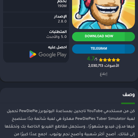
بحجم
190M
الإصدار
2.8.0
المتطلبات
DOWNLOAD NOW
5.0 والأحدث
احصل عليه
TELEGRAM
4.7
/5
الأصوات:
2,030,713
إبلاغ
وصف
كن من مستخدمي YouTube ناجحين بمساعدة اليوتيوبرز PewDiePie تحميل
لعبة PewDiePies Tuber Simulator مهكرة هي لعبة شائعة جدًا ستصبح
فيها مدوّن فيديو مشهورًا ، وستجعل مقاطع الفيديو الخاصة بك وتحمّلها
إلى قناتك. أصبح أكثر شعبية وأصبح نجم يوتيوب. اجمع عددًا كبيرًا من