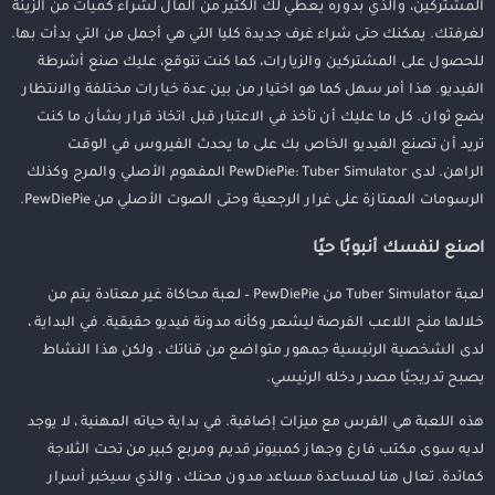
المشتركين، والذي بدوره يعطي لك الكثير من المال لشراء كميات من الزينة
لغرفتك. يمكنك حتى شراء غرف جديدة كليا التي هي أجمل من التي بدأت بها.
للحصول على المشتركين والزيارات، كما كنت تتوقع، عليك صنع أشرطة
الفيديو. هذا أمر سهل كما هو اختيار من بين عدة خيارات مختلفة والانتظار
بضع ثوان. كل ما عليك أن تأخذ في الاعتبار قبل اتخاذ قرار بشأن ما كنت
تريد أن تصنع الفيديو الخاص بك على ما يحدث الفيروس في الوقت
الراهن. لدى PewDiePie: Tuber Simulator المفهوم الأصلي والمرح وكذلك
الرسومات الممتازة على غرار الرجعية وحتى الصوت الأصلي من PewDiePie.
اصنع لنفسك أنبوبًا حيًا
لعبة Tuber Simulator من PewDiePie – لعبة محاكاة غير معتادة يتم من
خلالها منح اللاعب الفرصة ليشعر وكأنه مدونة فيديو حقيقية. في البداية ،
لدى الشخصية الرئيسية جمهور متواضع من قناتك ، ولكن هذا النشاط
يصبح تدريجيًا مصدر دخله الرئيسي.
هذه اللعبة هي الفرس مع ميزات إضافية. في بداية حياته المهنية ، لا يوجد
لديه سوى مكتب فارغ وجهاز كمبيوتر قديم ومربع كبير من تحت الثلاجة
كمائدة. تعال هنا لمساعدة مساعد مدون محنك ، والذي سيخبر أسرار