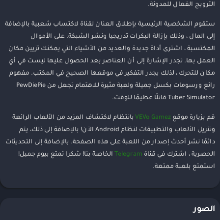
الترويج الفعال للمدونة.
ستقوم الشخصية الرئيسية بإطلاق العنان لقناة لاكتساب شعبية بالإضافة
إلى المال ، وذلك بإزالة البكرات تدريجيا ونشر الشبكة. على الأموال
المكتسبة ، اشترى أداة جديدة والعديد من الأشياء التي يمكنك تزيين مكان
العمل بها. تجدر الإشارة إلى أن العناصر بعد الحصول عليها ليست في أي
مكان للتحرك ، لذلك يجدر التفكير في موقعها الصحيح في المكتب. مفهوم
رائع ورسومات بكسل جميلة ولعبة مثيرة للاهتمام تجعل من PewDiePie
Tuber Simulator قاتلًا عظيمًا للوقت.
قم بزيارة موقع
VEVo Gamez
بانتظام لاكتشاف المزيد من الألعاب الرائعة
وتنزيل الألعاب والتطبيقات لنظام Android الآن! بالإضافة إلى ذلك، يتم
دائمًا نشر أحدث إصدار من اللعبة على هذه الصفحة. بالإضافة إلى التحديثات
الحصرية ، اشترك في قناة
Telegram
الخاصة بنا! شكرا تمتع بيوم جميل!
استمتع بلعبة ممتعة.
الصور