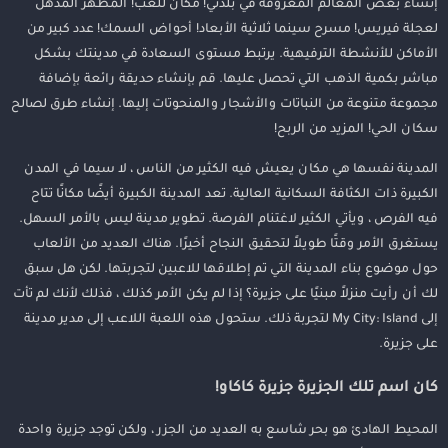
إنشاء بعض المعالم المعروفة في بلدتي! مكان للعب! المظهر المذهل
لعجلة فيريس! مسرح سينما ثلاثية الأبعاد! أحواض السمك! عدد كبير من
الأماكن للأنشطة الترفيهية. يرتبط مستوى السعادة في مدينتك بشكل
مباشر بكمية الذهب التي تحصل عليها. قم بإنشاء حديقة رائعة بإضافة
مجموعة متنوعة من النباتات والأشجار والمنحوتات إليها. إنشاء طرق لصالح
سكان الحي! المزيد من الربح!
المدينة نفسها هي مكان يعيش فيه الكثير من الناس ، لا سيما في المدن
الكبيرة ذات الكثافة السكانية العالية. تعد المدينة الكبيرة أيضًا مكانًا تتاح
فيه الفرص ، ويأتي الكثير لاغتنام الفرصة. تطوير مدينة ليس بالأمر السهل.
يستغرق الأمر وقتًا طويلاً لتحقيق النجاح أخيرًا. هناك العديد من الألعاب
حول موضوع بناء المدينة التي تم إطلاقها للاعبين لتجربتها. لكن هل سبق
لك أن رأيت منزلاً مبنيًا على جزيرة؟ إذا لم يكن الأمر كذلك ، فذلك لأنك لم تأت
إلى My City: Island لتجربة ذلك. ستحول هذه اللعبة اللاعب إلى مدير مدينة
على جزيرة.
كان اسم تلك الجزيرة جزيرة كاكاو!
المحيط الهادئ هو بحر شاسع به العديد من الجزر ، ولكن توجد جزيرة واحدة