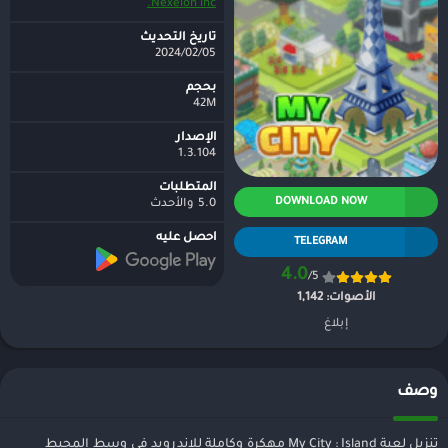
Nexelon inc.
تاريخ التحديث
2024/02/05
بحجم
42M
الإصدار
1.3.104
المتطلبات
DOWNLOAD NOW
5.0 والأحدث
احصل عليه
TELEGRAM
4.0
/5
الأصوات:
1,142
إبلاغ
وصف
تنزيل لعبة My City : Island مهكرة وكاملة للاندرويد في وسط المحيط