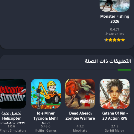
Monster Fishing
2026
0.4.71
Nexelon inc.
التطبيقات ذات الصلة
Katana Of Rin –
Dead Ahead:
Idle Miner
تحميل لعبة
Helicopter
Tycoon: Mehr
Zombie Warfare
2D Action RPG
Simulator 2021
Geld
1.0.6
5.43.0
4.1.2
2.1.5
مهكرة اخر اصدا
Kolibri Games
Mobirate
Serhii Maley