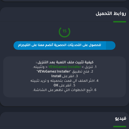
روابط التحميل
15
للحصول على التحديثات الحصرية أنضم معنا على التليجرام
كيفية تثبيت ملف اللعبة بعد التنزيل :
1. تنزيل >
VEVoGamez Installer
< وتثبيته.
2. فتح تطبيق "
VEVoGamez Installer
"
3. انقر على
Install
4. اختَر الملف ألي قمت بتحميله و تريد تثبيته
5. أنقر على
OK
6. اتّبِع الخطوات التي تظهر على الشاشة.
فيديو