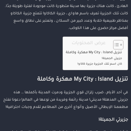
الهادئ ، كانت هناك جزيرة بها مدينة متطورة كانت موجودة لفترة طويلة جدًا.
كانت تلك الجزيرة تعرف باسم هاواي ، جزيرة الكاكاو! تتمتع جزيرة الكاكاو
بمناظر طبيعية خلابة وعدد كبير من السكان ، وتعتبر على نطاق واسع
أفضل مركز حضري على هذا الكوكب.
عرض المحتويات
تنزيل My City : Island مهكرة وكاملة
جزيرتي الجميلة!
كان اسم تلك الجزيرة جزيرة كاكاو!
تنزيل My City : Island مهكرة وكاملة
في أحد الأيام ، ضرب زلزال قوي الجزيرة ودمرت المدينة بأكملها … هذه
جزيرتي المذهلة! مدينتي! مدينة رائعة وفريدة من نوعها في العالم! دعونا نفتح
مطعمنا الإيطالي الأصيل وأنواع أخرى من المطاعم تقدم وجبات احترافية!
جزيرتي الجميلة!