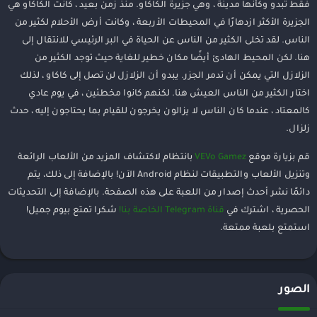
فقط تبدو وكأنها مدينة ، وهي جزيرة الكاكاو. منذ زمن بعيد ، كانت الكاكاو هي
الجزيرة الأكثر ازدهارًا في المحيطات الأربعة ، وكانت أرض الأحلام لكثير من
الناس. لقد تخلى الكثير من الناس عن الحياة في البر الرئيسي للانتقال إلى
هنا. لكن المحيط الهادئ أيضًا مكان خطير للغاية حيث توجد الكثير من
الزلازل التي يمكن أن تدمر الجزر. يبدو أن الزلازل لن تصل إلى كاكاو ، لذلك
اختار الكثير من الناس العيش هنا. لكنهم كانوا مخطئين ، في يوم عادي
كالمعتاد ، عندما كان الناس لا يزالون يخرجون للقيام بما يحتاجون إليه ، حدث
زلزال.
قم بزيارة موقع
VEVo Gamez
بانتظام لاكتشاف المزيد من الألعاب الرائعة
وتنزيل الألعاب والتطبيقات لنظام Android الآن! بالإضافة إلى ذلك، يتم
دائمًا نشر أحدث إصدار من اللعبة على هذه الصفحة. بالإضافة إلى التحديثات
الحصرية ، اشترك في
قناة Telegram الخاصة بنا!
شكرا تمتع بيوم جميل!
استمتع بلعبة ممتعة.
الصور