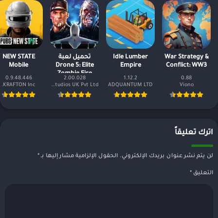
War Strategy &
Idle Lumber
تحميل لعبة
NEW STATE
Mobile
Drone 5: Elite
Empire
Conflict: WW3
Zombie Fire
0.9.48.446
2.00.028
1.12.2
0.88
مهكرة أموال غير
KRAFTON Inc.
Reliance Entertainment Studios UK Pvt Ltd
ADQUANTUM LTD
Viono
محدودة
اترك تعليقاً
لن يتم نشر عنوان بريدك الإلكتروني.
الحقول الإلزامية مشار إليها بـ
*
التعليق
*