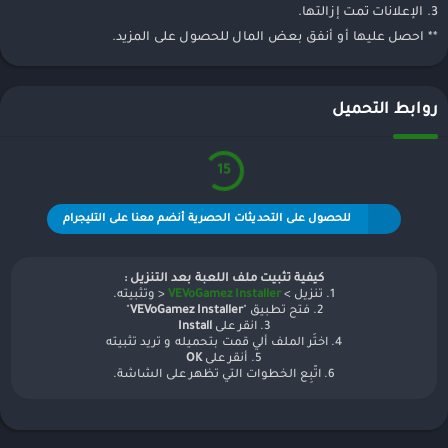
3. الإعلانات تمت إزالتها.
** احصل عليها أو أنفق بعض المال للحصول على المزيد.
روابط التحميل
15
للحصول على التحديثات الحصرية أنضم معنا على التليجرام
كيفية تثبيت ملف اللعبة بعد التنزيل :
1. تنزيل >
VEVoGamez Installer
< وتثبيته.
2. فتح تطبيق "
VEVoGamez Installer
"
3. انقر على
Install
4. اختَر الملف ألي قمت بتحميله و تريد تثبيته
5. أنقر على
OK
6. اتّبِع الخطوات التي تظهر على الشاشة.