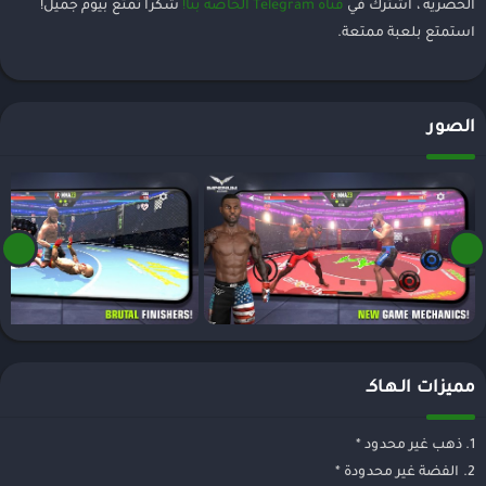
الحصرية ، اشترك في
قناة Telegram الخاصة بنا!
شكرا تمتع بيوم جميل!
استمتع بلعبة ممتعة.
الصور
مميزات الـهـاكـ
1. ذهب غير محدود *
2. الفضة غير محدودة *