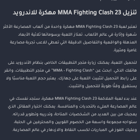
تنزيل MMA Fighting Clash 23 مهكرة للاندرويد
تعتبر لعبة MMA Fighting Clash 23 مهكرة واحدة من ألعاب المصارعة الأكثر
شهرة وإثارة في عالم الألعاب. تمتاز اللعبة برسوماتها ثلاثية الأبعاد
المذهلة والواقعية والتفاصيل الدقيقة التي تعطي للاعب تجربة مصارعة
غامرة ومثيرة.
لتحميل اللعبة، يمكنك زيارة متجر التطبيقات الخاص بنظام الأندرويد على
هاتفك الذكي. ابحث عن “MMA – Fighting Clash” في متجر التطبيقات، وانقر
على رابط التحميل لتثبيت اللعبة على جهازك. يعتبر حجم اللعبة مناسبًا ولا
يستغرق وقتًا طويلاً للتحميل والتثبيت.
عند بدء لعبة الملاكمة MMA Fighting Clash 23 مهكرة، ستجد نفسك في
عالم المصارعة المليء بالتحديات والمنافسة. يمكنك اختيار المقاتل الذي
يعجبك من بين العديد من الشخصيات المتاحة، وتدريبه وتطوير قدراته.
ستواجه مجموعة واسعة من الخصوم القويين والمحترفين في الحلبة،
وعليك الفوز في المباريات لكسب النقاط والازدهار في عالم المصارعة.