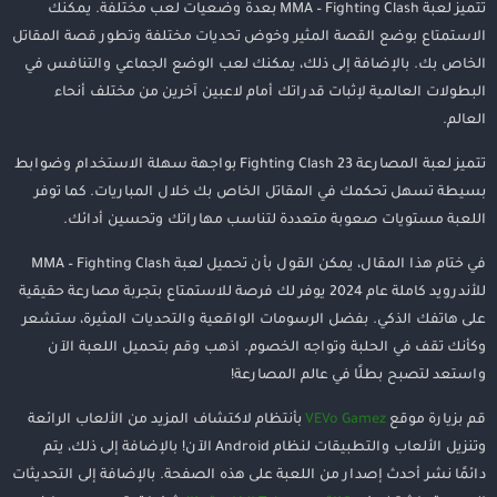
تتميز لعبة MMA – Fighting Clash بعدة وضعيات لعب مختلفة. يمكنك
الاستمتاع بوضع القصة المثير وخوض تحديات مختلفة وتطور قصة المقاتل
الخاص بك. بالإضافة إلى ذلك، يمكنك لعب الوضع الجماعي والتنافس في
البطولات العالمية لإثبات قدراتك أمام لاعبين آخرين من مختلف أنحاء
العالم.
تتميز لعبة المصارعة Fighting Clash 23 بواجهة سهلة الاستخدام وضوابط
بسيطة تسهل تحكمك في المقاتل الخاص بك خلال المباريات. كما توفر
اللعبة مستويات صعوبة متعددة لتناسب مهاراتك وتحسين أدائك.
في ختام هذا المقال، يمكن القول بأن تحميل لعبة MMA – Fighting Clash
للأندرويد كاملة عام 2024 يوفر لك فرصة للاستمتاع بتجربة مصارعة حقيقية
على هاتفك الذكي. بفضل الرسومات الواقعية والتحديات المثيرة، ستشعر
وكأنك تقف في الحلبة وتواجه الخصوم. اذهب وقم بتحميل اللعبة الآن
واستعد لتصبح بطلًا في عالم المصارعة!
قم بزيارة موقع
VEVo Gamez
بأنتظام لاكتشاف المزيد من الألعاب الرائعة
وتنزيل الألعاب والتطبيقات لنظام Android الآن! بالإضافة إلى ذلك، يتم
دائمًا نشر أحدث إصدار من اللعبة على هذه الصفحة. بالإضافة إلى التحديثات