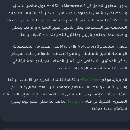
يدور المحتوى الكامل في Mad Skills Motocross 3 حول عناصر السباق
والتخصيص الشامل ، مما يوفر المزيد من الأشكال أو التأثيرات المتميزة.
هذه مكافآت لتقدم اللاعب في أوضاع مختلفة ، بما في ذلك بعض التحديات
الشخصية غير المسبوقة. يمكن للاعبين تغيير السيارة والراكب بشكل
واضح ، مما يجعلهم بارزين وملفتين للنظر عند أداء تقنيات رائعة.
يحتوي استجمام Mad Skills Motocross 3 على العديد من التخصيصات
الواسعة للاعبين للاستمتاع بها مع الأصدقاء. علاوة على ذلك ، سيحفز
بعض المحتوى الأشخاص على إكمال المهام الفردية أو المشاركة في
الأحداث السخية لتعزيز المهارات الشخصية.
قم بزيارة موقع
VEVo Gamez
بانتظام لاكتشاف المزيد من الألعاب الرائعة
وتنزيل الألعاب والتطبيقات لنظام Android الآن! بالإضافة إلى ذلك، يتم
دائمًا نشر أحدث إصدار من اللعبة على هذه الصفحة. بالإضافة إلى التحديثات
الحصرية ، اشترك في قناة
Telegram
الخاصة بنا! شكرا تمتع بيوم جميل!
استمتع بلعبة ممتعة.