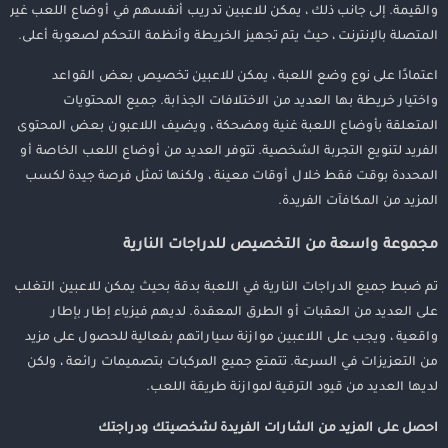
والقيمة. إلى جانب ذلك ، يمكن للاعبين تدريب أنفسهم في أوضاع اللعب غير
المتصلة بالإنترنت ، حيث يتم تجهيز الخريطة وأنظمة التحكم لصعوبة أعلى.
اعتمادًا على نوع وضع اللعبة ، يمكن للاعبين تخصيص بعض القواعد
واختيار خريطة بها العديد من الاختلافات الجذابة. جميع المحتويات
المتعلقة بأوضاع اللعبة غنية ومضحكة ، ويضيف اللاعبون بعض المحتوى
الفريد لتنويع التجربة الشخصية. تتوفر العديد من أوضاع اللعب الخاصة أو
المحددة بوقت فقط خلال أوقات معينة ، ولكنها تمثل فرصة جيدة لكسب
المزيد من المكافآت الفريدة.
مجموعة واسعة من التخصيص للدراجات النارية
تم ضبط جميع الدراجات النارية في اللعبة بدقة بحيث يمكن للاعبين التغلب
على العديد من العقبات أو الطرق المعقدة. لديهم فيزياء إطار بإطار
واقعية ، ويجب على اللاعبين موازنة سياراتهم بفعالية للحصول على مزيد
من التعزيزات في السرعة. تتمتع جميع المركبات بتصميمات رائعة ، ولكن
لديها العديد من قيود الترقية لموازنة طريقة اللعب.
احصل على المزيد من الشارات الفريدة لشخصيتك ودراجتك