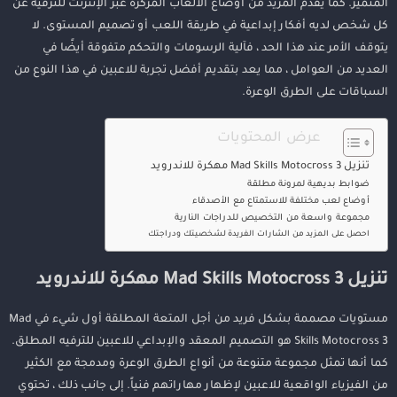
المتميز. كما يقدم المزيد من أوضاع الألعاب المركزة عبر الإنترنت للترفيه عن
كل شخص لديه أفكار إبداعية في طريقة اللعب أو تصميم المستوى. لا
يتوقف الأمر عند هذا الحد ، فآلية الرسومات والتحكم متفوقة أيضًا في
العديد من العوامل ، مما يعد بتقديم أفضل تجربة للاعبين في هذا النوع من
السباقات على الطرق الوعرة.
عرض المحتويات
تنزيل Mad Skills Motocross 3 مهكرة للاندرويد
ضوابط بديهية لمرونة مطلقة
أوضاع لعب مختلفة للاستمتاع مع الأصدقاء
مجموعة واسعة من التخصيص للدراجات النارية
احصل على المزيد من الشارات الفريدة لشخصيتك ودراجتك
تنزيل Mad Skills Motocross 3 مهكرة للاندرويد
مستويات مصممة بشكل فريد من أجل المتعة المطلقة أول شيء في Mad
Skills Motocross 3 هو التصميم المعقد والإبداعي للاعبين للترفيه المطلق.
كما أنها تمثل مجموعة متنوعة من أنواع الطرق الوعرة ومدمجة مع الكثير
من الفيزياء الواقعية للاعبين لإظهار مهاراتهم فنياً. إلى جانب ذلك ، تحتوي