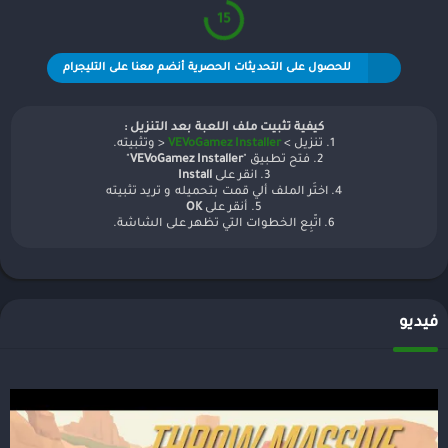
15
للحصول على التحديثات الحصرية أنضم معنا على التليجرام
كيفية تثبيت ملف اللعبة بعد التنزيل :
1. تنزيل >
VEVoGamez Installer
< وتثبيته.
2. فتح تطبيق "
VEVoGamez Installer
"
3. انقر على
Install
4. اختَر الملف ألي قمت بتحميله و تريد تثبيته
5. أنقر على
OK
6. اتّبِع الخطوات التي تظهر على الشاشة.
فيديو