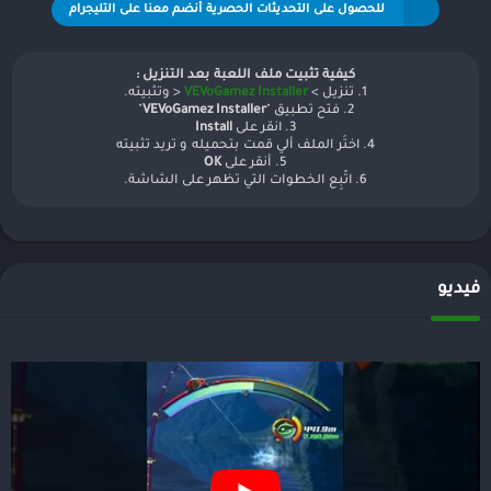
للحصول على التحديثات الحصرية أنضم معنا على التليجرام
كيفية تثبيت ملف اللعبة بعد التنزيل :
1. تنزيل >
VEVoGamez Installer
< وتثبيته.
2. فتح تطبيق "
VEVoGamez Installer
"
3. انقر على
Install
4. اختَر الملف ألي قمت بتحميله و تريد تثبيته
5. أنقر على
OK
6. اتّبِع الخطوات التي تظهر على الشاشة.
فيديو