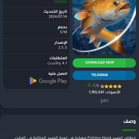
mobirix
تاريخ التحديث
2024/07/14
بحجم
57M
الإصدار
2.5.5
المتطلبات
DOWNLOAD NOW
4.1 والأحدث
احصل عليه
TELEGRAM
4.4
/5
الأصوات:
1,765,547
إبلاغ
وصف
خطاف الصيد Fishing Hook مهكرة هي لعبة الصيد المثالية في الوقت