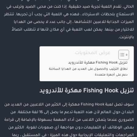
الحالي. تقدم اللعبة تجربة صيد حقيقية. إذا كنت من محبي الصيد وترغب في
الاستمتاع بلحظات الاسترخاء ، فهذه هي اللعبة التي يجب أن تجربها. تنتظر
الميزات الجذابة للاعبين اكتشافها ، إلى جانب عدد لا يحصى من الهدايا
للاختيار من بينها. يمكن لعب اللعبة في أي مكان لأنها لا تتطلب اتصالاً
بالإنترنت.
عرض المحتويات
تنزيل Fishing Hook مهكرة للأندرويد
نطاق الترتيب والحصول على العديد من الهدايا الساخنة
دعم على أجهزة متعددة
تنزيل Fishing Hook مهكرة للأندرويد
سوف تصل لعبة Fishing Hook مهكرة إلى الكثير من اللاعبين من العديد من
البلدان حول العالم لأن هذه اللعبة تدعم ما يصل إلى 16 لغة مختلفة. من
الضروري عندما يتمكن اللاعب من أداء المهمة بسهولة بالإضافة إلى قراءة
بعض الوظائف أو التعليمات دون مواجهة أي صعوبات لغوية. الكثير من
المراجعات والتعليقات الإيجابية حول هذه الميزة ؛ في المستقبل ، ربما