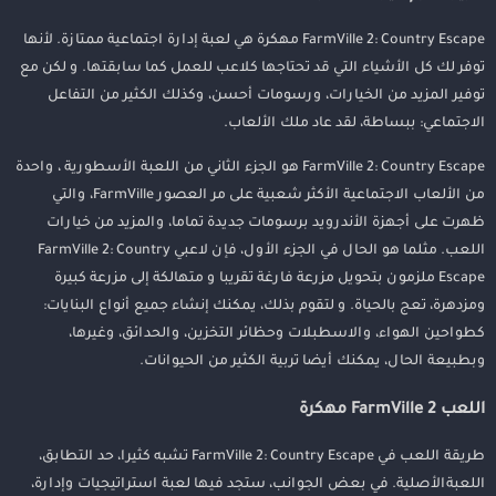
FarmVille 2: Country Escape مهكرة هي لعبة إدارة اجتماعية ممتازة. لأنها
توفر لك كل الأشياء التي قد تحتاجها كلاعب للعمل كما سابقتها. و لكن مع
توفير المزيد من الخيارات، ورسومات أحسن، وكذلك الكثير من التفاعل
الاجتماعي: ببساطة، لقد عاد ملك الألعاب.
FarmVille 2: Country Escape هو الجزء الثاني من اللعبة الأسطورية ، واحدة
من الألعاب الاجتماعية الأكثر شعبية على مر العصور FarmVille، والتي
ظهرت على أجهزة الأندرويد برسومات جديدة تماما، والمزيد من خيارات
اللعب. مثلما هو الحال في الجزء الأول، فإن لاعبي FarmVille 2: Country
Escape ملزمون بتحويل مزرعة فارغة تقريبا و متهالكة إلى مزرعة كبيرة
ومزدهرة، تعج بالحياة. و لتقوم بذلك، يمكنك إنشاء جميع أنواع البنايات:
كطواحين الهواء، والاسطبلات وحظائر التخزين، والحدائق، وغيرها،
وبطبيعة الحال، يمكنك أيضا تربية الكثير من الحيوانات.
اللعب FarmVille 2 مهكرة
طريقة اللعب في FarmVille 2: Country Escape تشبه كثيرا، حد التطابق،
اللعبةالأصلية. في بعض الجوانب، ستجد فيها لعبة استراتيجيات وإدارة،