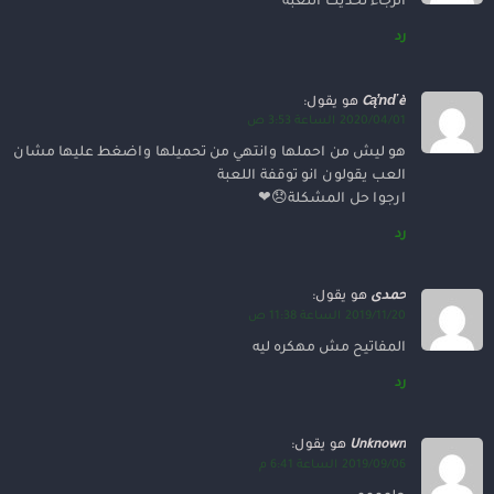
الرجاء تحديث اللعبه
رد
Cąŉďè
هو يقول:
2020/04/01 الساعة 3:53 ص
هو ليش من احملها وانتهي من تحميلها واضغط عليها مشان
العب يقولون انو توقفة اللعبة
ارجوا حل المشكلة😞❤
رد
حمدى
هو يقول:
2019/11/20 الساعة 11:38 ص
المفاتيح مش مهكره ليه
رد
Unknown
هو يقول:
2019/09/06 الساعة 6:41 م