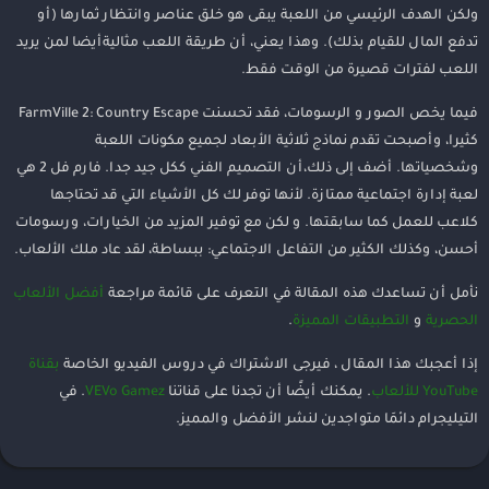
ولكن الهدف الرئيسي من اللعبة يبقى هو خلق عناصر وانتظار ثمارها (أو
تدفع المال للقيام بذلك). وهذا يعني، أن طريقة اللعب مثاليةأيضا لمن يريد
اللعب لفترات قصيرة من الوقت فقط.
فيما يخص الصور و الرسومات، فقد تحسنت FarmVille 2: Country Escape
كثيرا، وأصبحت تقدم نماذج ثلاثية الأبعاد لجميع مكونات اللعبة
وشخصياتها. أضف إلى ذلك،أن التصميم الفني ككل جيد جدا. فارم فل 2 هي
لعبة إدارة اجتماعية ممتازة. لأنها توفر لك كل الأشياء التي قد تحتاجها
كلاعب للعمل كما سابقتها. و لكن مع توفير المزيد من الخيارات، ورسومات
أحسن، وكذلك الكثير من التفاعل الاجتماعي: ببساطة، لقد عاد ملك الألعاب.
نأمل أن تساعدك هذه المقالة في التعرف على قائمة مراجعة
أفضل الألعاب
الحصرية
و
التطبيقات المميزة
.
إذا أعجبك هذا المقال ، فيرجى الاشتراك في دروس الفيديو الخاصة
بقناة
YouTube للألعاب
. يمكنك أيضًا أن تجدنا على قناتنا
VEVo Gamez
. في
التيليجرام دائمَا متواجدين لنشر الأفضل والمميز.