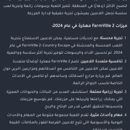
لتصبح الأكثر ازدهارًا في المنطقة. تتميز اللعبة برسومات رائعة وتجربة لعب
سلسة تجعل اللاعبين يعيشون تجربة حقيقية لإدارة المزرعة.
ميزات FarmVille 2 مهكرة في عام 2024:
تجربة محسنة
: مع تحديثات مستمرة، يمكن للاعبين الاستمتاع بتجربة
اللعب المحسنة والمحسّنة في FarmVille 2: Country Escape في عام
2024. تم تحسين الأداء والرسومات لتوفير تجربة أكثر سلاسة وواقعية.
تنافسية متعددة اللاعبين
: تضم FarmVille 2 مهكرة أوضاعًا متعددة
اللاعبين تمكن اللاعبين من التنافس مع أصدقائهم ومزارعين آخرين حول
العالم. قم بزيارة مزارع أصدقائك وساعدهم، أو تنافس في الأحداث
الخاصة لكسب الجوائز الرائعة.
تجربة زراعية ممتعة
: استكشف العديد من النباتات والحيوانات المميزة
التي يمكنك زراعتها وتربيتها على مزرعتك. قم بتوسيع مزرعتك
وتحسينها لتحقيق أقصى قدر من الإنتاج والربح.
مهام وأحداث مثيرة
: تقدم اللعبة مجموعة متنوعة من المهام والأحداث
اليومية والأسبوعية التي تتيح للاعبين الفرصة للفوز بالمكافآت القيمة
وتحسين مزرعتهم.