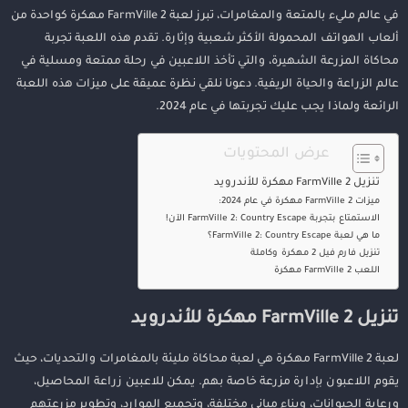
في عالم مليء بالمتعة والمغامرات، تبرز لعبة FarmVille 2 مهكرة كواحدة من
ألعاب الهواتف المحمولة الأكثر شعبية وإثارة. تقدم هذه اللعبة تجربة
محاكاة المزرعة الشهيرة، والتي تأخذ اللاعبين في رحلة ممتعة ومسلية في
عالم الزراعة والحياة الريفية. دعونا نلقي نظرة عميقة على ميزات هذه اللعبة
الرائعة ولماذا يجب عليك تجربتها في عام 2024.
عرض المحتويات
تنزيل FarmVille 2 مهكرة للأندرويد
ميزات FarmVille 2 مهكرة في عام 2024:
الاستمتاع بتجربة FarmVille 2: Country Escape الآن!
ما هي لعبة FarmVille 2: Country Escape؟
تنزيل فارم فيل 2 مهكرة وكاملة
اللعب FarmVille 2 مهكرة
تنزيل FarmVille 2 مهكرة للأندرويد
لعبة FarmVille 2 مهكرة هي لعبة محاكاة مليئة بالمغامرات والتحديات، حيث
يقوم اللاعبون بإدارة مزرعة خاصة بهم. يمكن للاعبين زراعة المحاصيل،
ورعاية الحيوانات، وبناء مباني مختلفة، وتجميع الموارد، وتطوير مزرعتهم