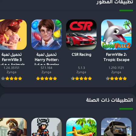
تطبيقات المطور
FarmVille 2:
CSR Racing
تحميل لعبة
تحميل لعبة
FarmVille 3
Harry Potter:
Tropic Escape
Puzzles مهكرة
Animals مهكر
1.24.35151
57.1.164
5.1.3
1.210.1121
وكاملة 2023
وكاملة 2023
Zynga
Zynga
Zynga
Zynga
التطبيقات ذات الصلة