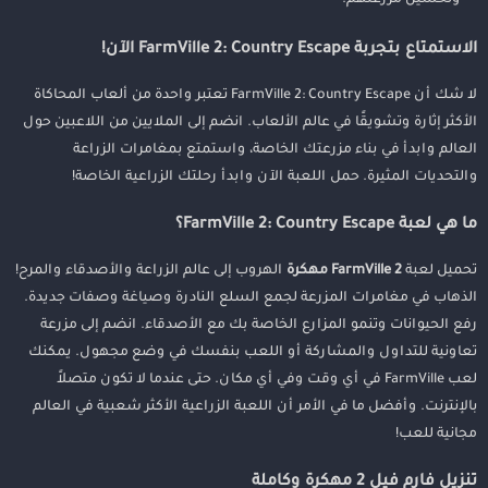
الاستمتاع بتجربة FarmVille 2: Country Escape الآن!
لا شك أن FarmVille 2: Country Escape تعتبر واحدة من ألعاب المحاكاة
الأكثر إثارة وتشويقًا في عالم الألعاب. انضم إلى الملايين من اللاعبين حول
العالم وابدأ في بناء مزرعتك الخاصة، واستمتع بمغامرات الزراعة
والتحديات المثيرة. حمل اللعبة الآن وابدأ رحلتك الزراعية الخاصة!
ما هي لعبة FarmVille 2: Country Escape؟
تحميل لعبة
FarmVille 2 مهكرة
الهروب إلى عالم الزراعة والأصدقاء والمرح!
الذهاب في مغامرات المزرعة لجمع السلع النادرة وصياغة وصفات جديدة.
رفع الحيوانات وتنمو المزارع الخاصة بك مع الأصدقاء. انضم إلى مزرعة
تعاونية للتداول والمشاركة أو اللعب بنفسك في وضع مجهول. يمكنك
لعب FarmVille في أي وقت وفي أي مكان. حتى عندما لا تكون متصلاً
بالإنترنت. وأفضل ما في الأمر أن اللعبة الزراعية الأكثر شعبية في العالم
مجانية للعب!
تنزيل فارم فيل 2 مهكرة وكاملة