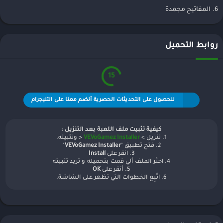
6. المفاتيح مجمدة
روابط التحميل
15
للحصول على التحديثات الحصرية أنضم معنا على التليجرام
كيفية تثبيت ملف اللعبة بعد التنزيل :
1. تنزيل >
VEVoGamez Installer
< وتثبيته.
2. فتح تطبيق "
VEVoGamez Installer
"
3. انقر على
Install
4. اختَر الملف ألي قمت بتحميله و تريد تثبيته
5. أنقر على
OK
6. اتّبِع الخطوات التي تظهر على الشاشة.