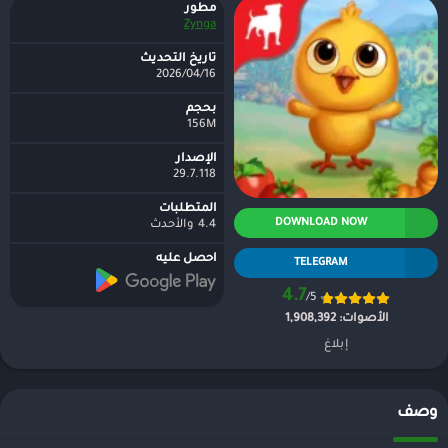
مطور
Zynga
تاريخ التحديث
2026/04/16
بحجم
156M
الإصدار
29.7.118
المتطلبات
DOWNLOAD NOW
4.4 والأحدث
احصل عليه
TELEGRAM
4.7
/5
الأصوات:
1,908,392
إبلاغ
وصف