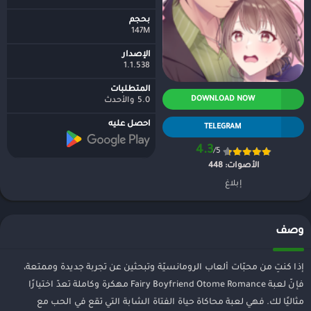
بحجم
147M
الإصدار
1.1.538
المتطلبات
DOWNLOAD NOW
5.0 والأحدث
احصل عليه
TELEGRAM
4.3
/5
الأصوات:
448
إبلاغ
وصف
إذا كنتِ من محبّات ألعاب الرومانسيّة وتبحثين عن تجربة جديدة وممتعة،
فإنّ لعبة Fairy Boyfriend Otome Romance مهكرة وكاملة تعدّ اختيارًا
مثاليًا لك. فهي لعبة محاكاة حياة الفتاة الشابة التي تقع في الحب مع