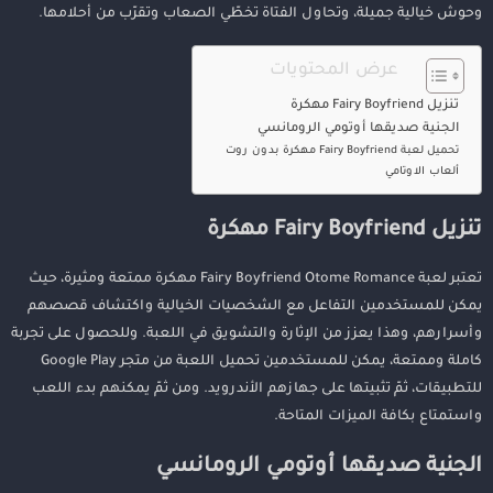
وحوش خيالية جميلة، وتحاول الفتاة تخطّي الصعاب وتقرّب من أحلامها.
عرض المحتويات
تنزيل Fairy Boyfriend مهكرة
الجنية صديقها أوتومي الرومانسي
تحميل لعبة Fairy Boyfriend مهكرة بدون روت
ألعاب الاوتامي
تنزيل Fairy Boyfriend مهكرة
تعتبر لعبة Fairy Boyfriend Otome Romance مهكرة ممتعة ومثيرة، حيث
يمكن للمستخدمين التفاعل مع الشخصيات الخيالية واكتشاف قصصهم
وأسرارهم، وهذا يعزز من الإثارة والتشويق في اللعبة. وللحصول على تجربة
كاملة وممتعة، يمكن للمستخدمين تحميل اللعبة من متجر Google Play
للتطبيقات، ثمّ تثبيتها على جهازهم الأندرويد. ومن ثمّ يمكنهم بدء اللعب
واستمتاع بكافة الميزات المتاحة.
الجنية صديقها أوتومي الرومانسي