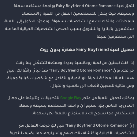
تتميّز لعبة Fairy Boyfriend Otome Romance بواجهة مستخدم سهلة
وبسيطة، حيث يمكن للمستخدمين التنقل في اللعبة والاستمتاع
بالمحادثات والتفاعلات مع الشخصيات بسهولة. وبمجرّد الدخول إلى اللعبة،
ستشعرين بالإثارة والتشويق بسبب قصص الشخصيات الخيالية المذهلة
التي ستتعرّفين عليها.
تحميل لعبة Fairy Boyfriend مهكرة بدون روت
إذا كنتِ تبحثين عن لعبة رومانسية جديدة وممتعة لتشغّلي بها وقت
فراغك، فإنّ “Fairy Boyfriend Otome Romance” تعدّ خيارًا رائعًا لك. تتيح
هذه اللعبة المحاكاة للحياة الواقعية والتفاعل مع شخصيات خيالية جميلة،
وهي مثالية للمحبين لألعاب الرومانسية والخيال.
يمكنكِ تحميل اللعبة من متجر
Google Play
للتطبيقات وتثبيتها على جهاز
الأندرويد الخاص بكِ. ستجدِ أن واجهة المستخدم بسيطة وسهلة
الاستخدام، مما يسمح لكِ بالاستمتاع باللعبة بكل سهولة.
إنّ “Fairy Boyfriend Otome Romance” تتيح لكِ فرصة التفاعل مع
الشخصيات الخيالية واكتشاف قصصهم وأسرارهم، مما يضيف للتجربة