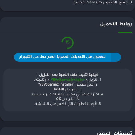
3. جميع الفصول Premium مجانية
روابط التحميل
15
للحصول على التحديثات الحصرية أنضم معنا على التليجرام
كيفية تثبيت ملف اللعبة بعد التنزيل :
1. تنزيل >
VEVoGamez Installer
< وتثبيته.
2. فتح تطبيق "
VEVoGamez Installer
"
3. انقر على
Install
4. اختَر الملف ألي قمت بتحميله و تريد تثبيته
5. أنقر على
OK
6. اتّبِع الخطوات التي تظهر على الشاشة.
تطبيقات المطور