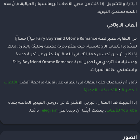
الإثارة والتشويق. إذا كنتِ من محبي الألعاب الرومانسية والخيالية، فإنّ هذه
اللعبة تستحق التجربة.
ألعاب الاوتامي
في النهاية، تعتبر لعبة Fairy Boyfriend Otome Romance خيارًا ممتازًا
لعشّاق الألعاب الرومانسية، حيث تقدّم تجربة ممتعة ومليئة بالإثارة. لذلك،
إذا كنتِ تريدين تحسين مهاراتك في اللعبة أو تبحثين عن تجربة جديدة
ومسلية، فلا تترددي في تحميل لعبة Fairy Boyfriend Otome Romance
واستمتعي بكافة الميزات.
نأمل أن تساعدك هذه المقالة في التعرف على قائمة مراجعة أفضل
الألعاب
الحصرية
و
التطبيقات المميزة
.
إذا أعجبك هذا المقال ، فيرجى الاشتراك في دروس الفيديو الخاصة بقناة
YouTube للألعاب
. يمكنك أيضًا أن تجدنا على
Telegram
دائمَا.
الصور