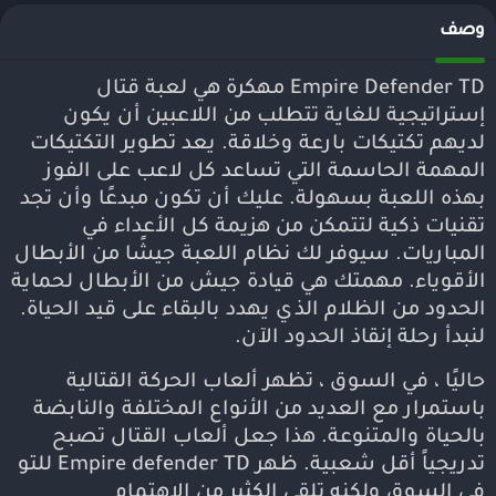
وصف
Empire Defender TD مهكرة هي لعبة قتال
إستراتيجية للغاية تتطلب من اللاعبين أن يكون
لديهم تكتيكات بارعة وخلاقة. يعد تطوير التكتيكات
المهمة الحاسمة التي تساعد كل لاعب على الفوز
بهذه اللعبة بسهولة. عليك أن تكون مبدعًا وأن تجد
تقنيات ذكية لتتمكن من هزيمة كل الأعداء في
المباريات. سيوفر لك نظام اللعبة جيشًا من الأبطال
الأقوياء. مهمتك هي قيادة جيش من الأبطال لحماية
الحدود من الظلام الذي يهدد بالبقاء على قيد الحياة.
لنبدأ رحلة إنقاذ الحدود الآن.
حاليًا ، في السوق ، تظهر ألعاب الحركة القتالية
باستمرار مع العديد من الأنواع المختلفة والنابضة
بالحياة والمتنوعة. هذا جعل ألعاب القتال تصبح
تدريجياً أقل شعبية. ظهر Empire defender TD للتو
في السوق ولكنه تلقى الكثير من الاهتمام