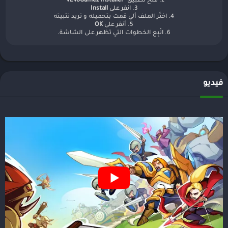
2. فتح تطبيق "
VEVoGamez Installer
"
3. انقر على
Install
4. اختَر الملف ألي قمت بتحميله و تريد تثبيته
5. أنقر على
OK
6. اتّبِع الخطوات التي تظهر على الشاشة.
فيديو