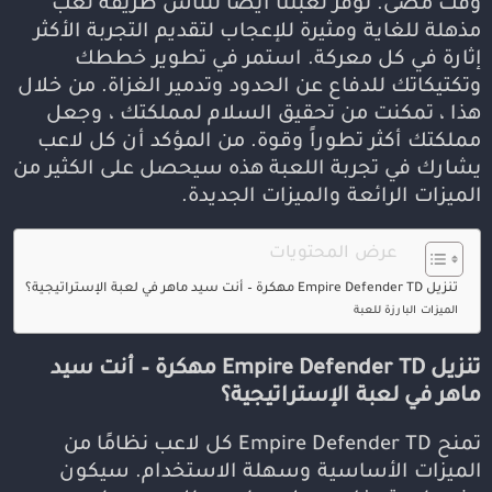
وقت مضى. توفر لعبتنا أيضًا للناس طريقة لعب
مذهلة للغاية ومثيرة للإعجاب لتقديم التجربة الأكثر
إثارة في كل معركة. استمر في تطوير خططك
وتكتيكاتك للدفاع عن الحدود وتدمير الغزاة. من خلال
هذا ، تمكنت من تحقيق السلام لمملكتك ، وجعل
مملكتك أكثر تطوراً وقوة. من المؤكد أن كل لاعب
يشارك في تجربة اللعبة هذه سيحصل على الكثير من
الميزات الرائعة والميزات الجديدة.
عرض المحتويات
تنزيل Empire Defender TD مهكرة – أنت سيد ماهر في لعبة الإستراتيجية؟
الميزات البارزة للعبة
تنزيل Empire Defender TD مهكرة – أنت سيد
ماهر في لعبة الإستراتيجية؟
تمنح Empire Defender TD كل لاعب نظامًا من
الميزات الأساسية وسهلة الاستخدام. سيكون