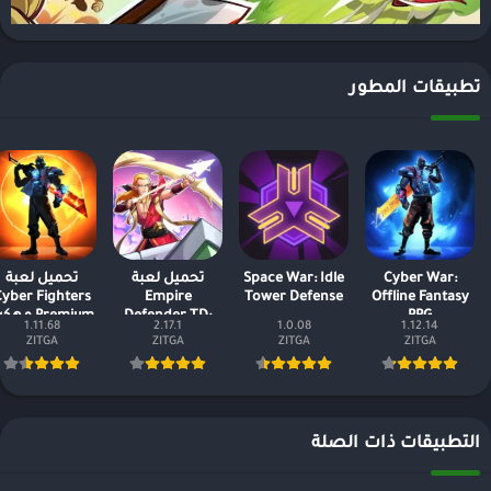
تطبيقات المطور
Cyber War:
Space War: Idle
تحميل لعبة
تحميل لعبة
yber Fighters
Empire
Tower Defense
Offline Fantasy
RPG
Defender TD:
Premium مه
1.11.68
2.17.1
1.0.08
1.12.14
Premium مهكرة
كلشي غير محدو
ZITGA
ZITGA
ZITGA
ZITGA
اخر اصدار
التطبيقات ذات الصلة