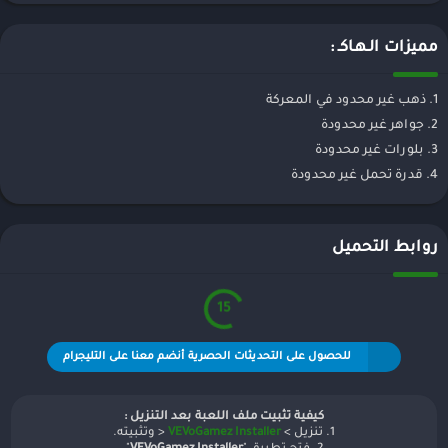
مميزات الـهـاكـ :
1. ذهب غير محدود في المعركة
2. جواهر غير محدودة
3. بلورات غير محدودة
4. قدرة تحمل غير محدودة
روابط التحميل
15
للحصول على التحديثات الحصرية أنضم معنا على التليجرام
كيفية تثبيت ملف اللعبة بعد التنزيل :
1. تنزيل >
VEVoGamez Installer
< وتثبيته.