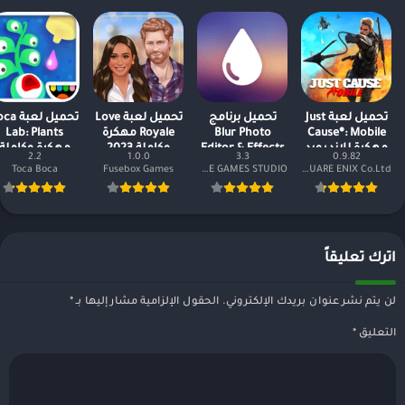
تحميل لعبة Just
تحميل برنامج
تحميل لعبة Love
تحميل لعبة
Cause®: Mobile
Blur Photo
Royale مهكرة
Lab: Plants
مهكرة للاندرويد
Editor & Effects
وكاملة 2023
مهكرة وكاملة
2.2
1.0.0
3.3
0.9.82
2023
النسخة
2023
Toca Boca
Fusebox Games
KITE GAMES STUDIO
SQUARE ENIX Co.Ltd.
المدفوعة مجانا
اترك تعليقاً
لن يتم نشر عنوان بريدك الإلكتروني.
الحقول الإلزامية مشار إليها بـ
*
التعليق
*