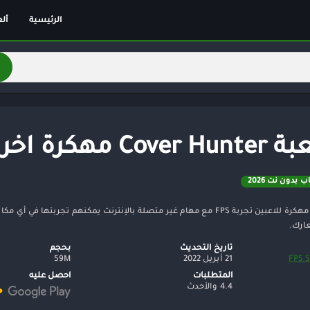
الرئيسية
أل
أل
أل
ألغ
اس
ال
رة اخر اصدار
مغ
تق
ب بدون نت 2026
ري
خف
توفر لعبة Cover Hunter مهكرة للاعبين تجربة FPS مع مهام غير متصلة بالإنترنت 
عارك.
كل
تاريخ التحديث
بحجم
سب
FPS S
21 أبريل 2022
59M
لو
المتطلبات
احصل عليه
4.4 والأحدث
تر