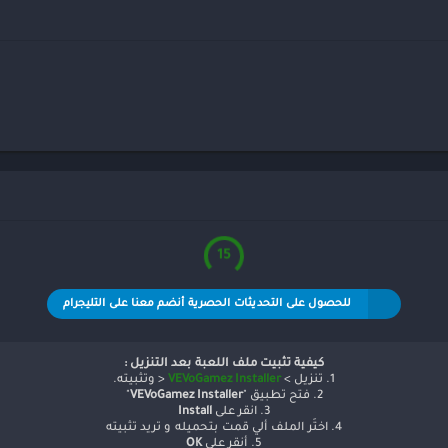
15
للحصول على التحديثات الحصرية أنضم معنا على التليجرام
كيفية تثبيت ملف اللعبة بعد التنزيل :
1. تنزيل >
VEVoGamez Installer
< وتثبيته.
2. فتح تطبيق "
VEVoGamez Installer
"
3. انقر على
Install
4. اختَر الملف ألي قمت بتحميله و تريد تثبيته
5. أنقر على
OK