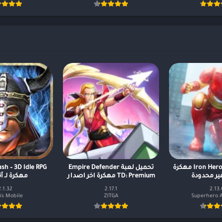
تحميل لعبة Iron Hero 2 مهكرة
تحميل لعبة Empire Defender
sh – 3D Idle RPG
ير محدودة
TD: Premium مهكرة اخر اصدار
مهكرة لـ أ
2.1.32
2.17.1
2.13.
is Mobile
ZITGA
Superhero 