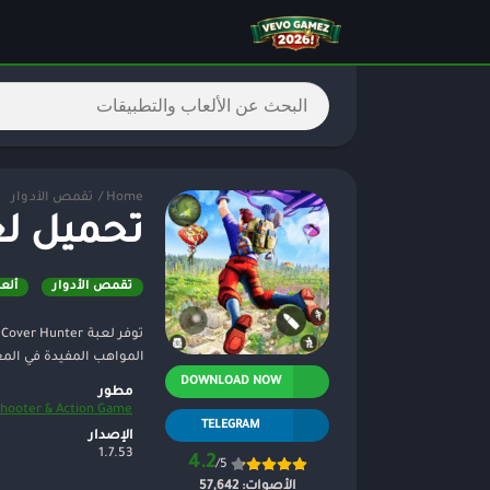
Home
/
تقمص الأدوار
تحميل لعبة Cover Hunter مهك
تقمص الأدوار
ألعا
المواهب المفيدة في الم
DOWNLOAD NOW
مطور
hooter & Action Game
TELEGRAM
الإصدار
1.7.53
4.2
/5
الأصوات:
57,642