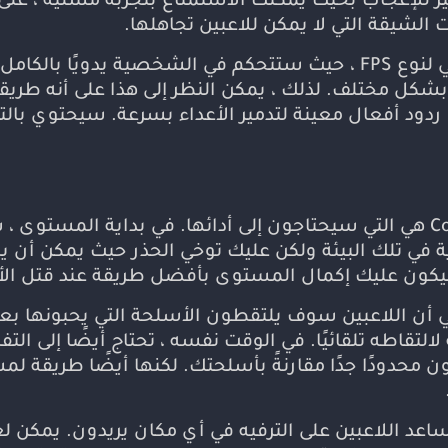
ر للإعجاب بحيث يمكنك الاستمتاع بتجربة مسلية ، على
 الشيقة التي لا يمكن للاعبين تجاهلها.
سيجد اللاعبون نمط التحكم النموذجي لنوع FPS ، حيث ستتحكم في الشخصي
كل مختلف. لذلك ، يمكن النظر إلى هذا على أنه طريقة
ود أفعال معينة لتدمير الأعداء بسرعة. سيحتوي بالتأك
أمام اللاعبين ، فإن مهام Cover Hunter هي التي سيحتاجون إلى أدائها. في بدا
ية في تلك البيئة ولكن عليك توخي الحذر حيث يمكن أن
يكون عليك إكمال المستوى بأفضل طريقة عند قتل الأع
ه هي أن اللاعبين سوف يلتقطون الأسلحة التي يحبونها بع
قاطه تلقائيًا. في الوقت نفسه ، تحتاج أيضًا إلى التفك
محدودًا جدًا مقارنةً بأسلحتك. لكنها أيضًا طريقة ل
ساعد اللاعبين على الترفيه في أي مكان يريدون. يمكن