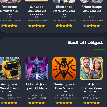
Restaurant
Gun Shop
Electronics
Prison Escape
Simulator 3D
Simulator 3D
Store Simulator
Simulator 3D
Bar
Shooting
3D
1.0
1.4
1.20
1.0.7
Digital Melody Games
Digital Melody Games
Digital Melody Games
التطبيقات ذات الصلة
تحميل لعبة
تحميل لعبة The
تحميل لعبة Call
تحميل لعبة
Criminal Case:
Elder Scrolls:
Of Magic مهكرة
World Truck
Pacific Bay
Blades مهكرة
اخر اصدار
Driving مهكر
1,322
1.250.178
1.31.0.3481802
2.40
مهكرة اخر اصدار
وكاملة 2023
أموال غير
LIFE IS A GAME LIMITED
Bethesda Softworks LLC
Pretty Simple
محدودة