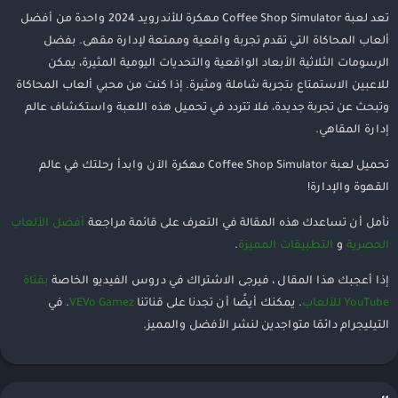
تعد لعبة Coffee Shop Simulator مهكرة للأندرويد 2024 واحدة من أفضل
ألعاب المحاكاة التي تقدم تجربة واقعية وممتعة لإدارة مقهى. بفضل
الرسومات الثلاثية الأبعاد الواقعية والتحديات اليومية المثيرة، يمكن
للاعبين الاستمتاع بتجربة شاملة ومثيرة. إذا كنت من محبي ألعاب المحاكاة
وتبحث عن تجربة جديدة، فلا تتردد في تحميل هذه اللعبة واستكشاف عالم
إدارة المقاهي.
تحميل لعبة Coffee Shop Simulator مهكرة الآن وابدأ رحلتك في عالم
القهوة والإدارة!
نأمل أن تساعدك هذه المقالة في التعرف على قائمة مراجعة
أفضل الألعاب
الحصرية
و
التطبيقات المميزة
.
إذا أعجبك هذا المقال ، فيرجى الاشتراك في دروس الفيديو الخاصة
بقناة
YouTube للألعاب
. يمكنك أيضًا أن تجدنا على قناتنا
VEVo Gamez
. في
التيليجرام دائمَا متواجدين لنشر الأفضل والمميز.