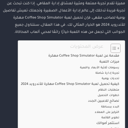
مميزة تقدم تجربة ممتعة ومثيرة لعشاق إدارة المقاهي. إذا كنت تبحث عن
تجربة فريدة تدخلك إلى عالم إدارة الأعمال الصغيرة وتجعلك تعيش تفاصيل
يومية لصاحب مقهى، فإن تحميل لعبة Coffee Shop Simulator مهكرة
للأندرويد 2024 هو الخيار المثالي لك. في هذا المقال، سنتناول جميع
الجوانب التي تجعل من هذه اللعبة خيارًا رائعًا لمحبي ألعاب المحاكاة.
عرض المحتويات
مقدمة عن لعبة Coffee Shop Simulator مهكرة
ميزات اللعبة
رسومات ثلاثية الأبعاد واقعية
تجربة إدارة شاملة
تحديات يومية
كيفية تحميل لعبة Coffee Shop Simulator مهكرة للأندرويد 2024
متطلبات النظام
خطوات التحميل
نصائح للاعبين الجدد
البدء ببساطة
التركيز على العملاء
تطوير القائمة
استثمر أموالك