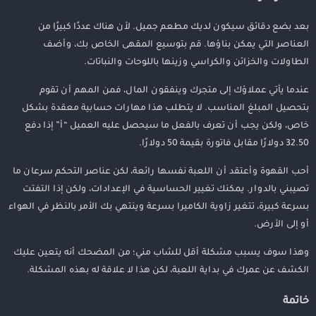
بعد بضع دقائق سيكون لديك مطعم جميل. لأن هناك عددًا كبيرًا من
العناصر التي يمكن بناؤها. قم بتوسيع المقهى الخاص بك، وأضف
الطاولات والخزائن والكراسي وزينها باللوحات والنباتات.
عندما يأتي عملاؤك إلى متجرك وينفقون المال، فمن المهم أن تقوم
بتحصيل المبلغ المناسب. لا يتطلب هذا مهارات حسابية معقدة بشكل
خاص، ولكن يجب أن تعرف بالفعل ما سيحصل عليه العميل “أ” إذا دفع
32.50 دولارًا مقابل فاتورة بقيمة 50 دولارًا.
أحب القهوة وأعتقد أن اللعبة نفسها رائعة، لكن عناصر التحكم سرعان ما
تصيبني بالدوار. يمكنك تغيير الحساسية في الإعدادات، ولكن إذا التفتت
بسرعة كبيرة، تتغير زاوية الكاميرا بسرعة وينتهي بك الأمر بالنظر في الهواء
أو إلى الأرض.
وهذا سوف يسبب مشكلة أقل للشاب مني؛ من المضحك أنه يتعين عليك
الكشف عن عمرك في بداية اللعبة، لكن هذا لا علاقة له بهذه المشكلة.
خاتمة