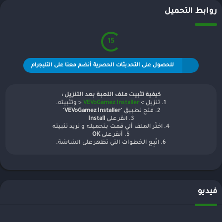
روابط التحميل
15
للحصول على التحديثات الحصرية أنضم معنا على التليجرام
كيفية تثبيت ملف اللعبة بعد التنزيل :
1. تنزيل >
VEVoGamez Installer
< وتثبيته.
2. فتح تطبيق "
VEVoGamez Installer
"
3. انقر على
Install
4. اختَر الملف ألي قمت بتحميله و تريد تثبيته
5. أنقر على
OK
6. اتّبِع الخطوات التي تظهر على الشاشة.
فيديو