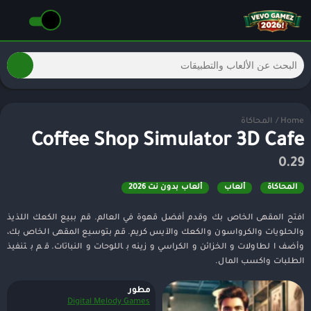
Home
/
المحاكاة
Coffee Shop Simulator 3D Cafe
0.29
المحاكاة
ألعاب
ألعاب بدون نت 2026
افتح المقهى الخاص بك وقدم أفضل قهوة في العالم. قم ببيع الكعك اللذيذ
والحلويات والكرواسون والكعك والآيس كريم. قم بتوسيع المقهى الخاص بك،
وأضف الطاولات والخزائن والكراسي وزينه باللوحات والنباتات. قم بتنفيذ
الطلبات واكسب المال.
مطور
Digital Melody Games