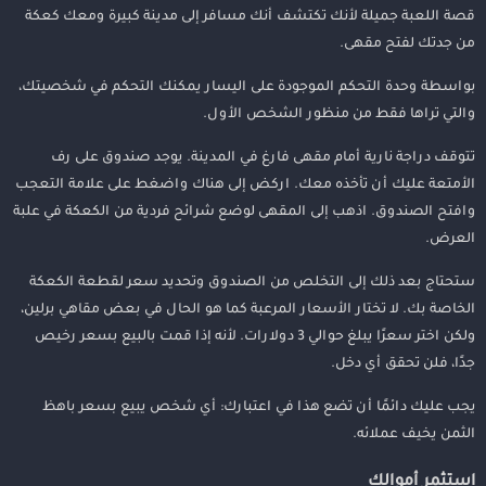
قصة اللعبة جميلة لأنك تكتشف أنك مسافر إلى مدينة كبيرة ومعك كعكة
من جدتك لفتح مقهى.
بواسطة وحدة التحكم الموجودة على اليسار يمكنك التحكم في شخصيتك،
والتي تراها فقط من منظور الشخص الأول.
تتوقف دراجة نارية أمام مقهى فارغ في المدينة. يوجد صندوق على رف
الأمتعة عليك أن تأخذه معك. اركض إلى هناك واضغط على علامة التعجب
وافتح الصندوق. اذهب إلى المقهى لوضع شرائح فردية من الكعكة في علبة
العرض.
ستحتاج بعد ذلك إلى التخلص من الصندوق وتحديد سعر لقطعة الكعكة
الخاصة بك. لا تختار الأسعار المرعبة كما هو الحال في بعض مقاهي برلين،
ولكن اختر سعرًا يبلغ حوالي 3 دولارات. لأنه إذا قمت بالبيع بسعر رخيص
جدًا، فلن تحقق أي دخل.
يجب عليك دائمًا أن تضع هذا في اعتبارك: أي شخص يبيع بسعر باهظ
الثمن يخيف عملائه.
استثمر أموالك