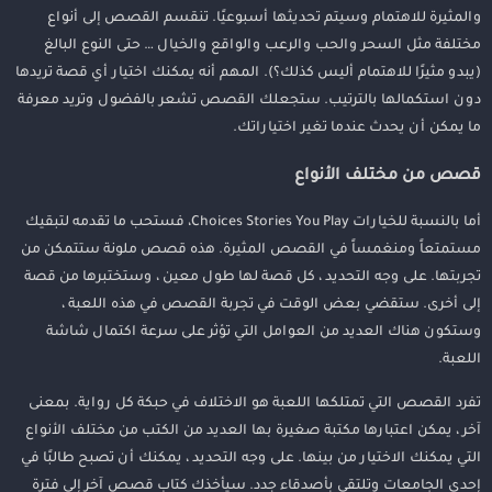
والمثيرة للاهتمام وسيتم تحديثها أسبوعيًا. تنقسم القصص إلى أنواع
مختلفة مثل السحر والحب والرعب والواقع والخيال … حتى النوع البالغ
(يبدو مثيرًا للاهتمام أليس كذلك؟). المهم أنه يمكنك اختيار أي قصة تريدها
دون استكمالها بالترتيب. ستجعلك القصص تشعر بالفضول وتريد معرفة
ما يمكن أن يحدث عندما تغير اختياراتك.
قصص من مختلف الأنواع
أما بالنسبة للخيارات Choices Stories You Play، فستحب ما تقدمه لتبقيك
مستمتعاً ومنغمساً في القصص المثيرة. هذه قصص ملونة ستتمكن من
تجربتها. على وجه التحديد ، كل قصة لها طول معين ، وستختبرها من قصة
إلى أخرى. ستقضي بعض الوقت في تجربة القصص في هذه اللعبة ،
وستكون هناك العديد من العوامل التي تؤثر على سرعة اكتمال شاشة
اللعبة.
تفرد القصص التي تمتلكها اللعبة هو الاختلاف في حبكة كل رواية. بمعنى
آخر ، يمكن اعتبارها مكتبة صغيرة بها العديد من الكتب من مختلف الأنواع
التي يمكنك الاختيار من بينها. على وجه التحديد ، يمكنك أن تصبح طالبًا في
إحدى الجامعات وتلتقي بأصدقاء جدد. سيأخذك كتاب قصص آخر إلى فترة