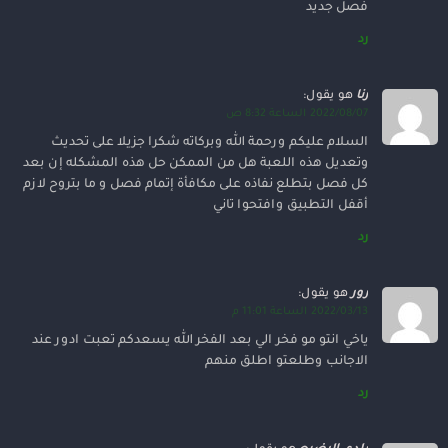
فصل جديد
رد
رنا
هو يقول:
2022/08/07 الساعة 8:32 ص
السلام عليكم ورحمة الله وبركاته شكرا جزيلا على تحديث
وتعديل هذه اللعبة هل من الممكن حل هذه المشكله إن بعد
كل فصل بتطلع نفاذه على مكافأة إتمام فصل و ما بتروح لازم
أقفل التطبيق وافتحوا تاني
رد
رور
هو يقول:
2022/03/13 الساعة 11:01 م
ياخي انتو مو فخر الي بعد الفخر الله يسعدكم تعبت ادور عند
الاجانب وطلعتو اطلق منهم
رد