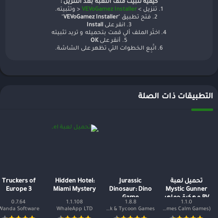
كيفية تثبيت ملف اللعبة بعد التنزيل :
1. تنزيل >
VEVoGamez Installer
< وتثبيته.
2. فتح تطبيق "
VEVoGamez Installer
"
3. انقر على
Install
4. اختَر الملف ألي قمت بتحميله و تريد تثبيته
5. أنقر على
OK
6. اتّبِع الخطوات التي تظهر على الشاشة.
التطبيقات ذات الصلة
تحميل لعبة
Jurassic
Hidden Hotel:
Truckers of
Europe 3
Miami Mystery
Dinosaur: Dino
Mystic Gunner
PV مهكرة جواهر
Game
0.7.64
1.1.108
1.8.8
1.1.0
و أموال لا نهاية
Wanda Software
WhaleApp LTD
Sparkling Society - Historic Park & Tycoon Games
Buff Studio (Story Games Calm Games)