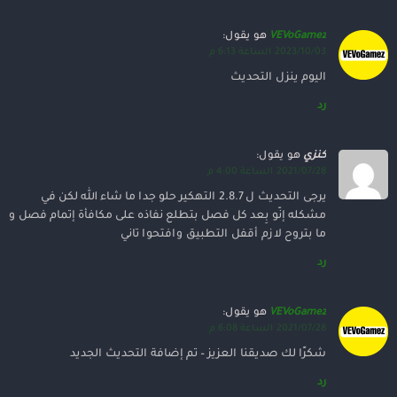
VEVoGamez
هو يقول:
2023/10/03 الساعة 6:13 م
اليوم ينزل التحديث
رد
كنزي
هو يقول:
2021/07/28 الساعة 4:00 م
يرجى التحديث ل 2.8.7 التهكير حلو جدا ما شاء الله لكن في
مشكله إنّو بِعد كل فصل بتطلع نفاذه على مكافأة إتمام فصل و
ما بتروح لازم أقفل التطبيق وافتحوا تاني
رد
VEVoGamez
هو يقول:
2021/07/28 الساعة 6:08 م
شكرََا لك صديقنا العزيز – تم إضافة التحديث الجديد
رد