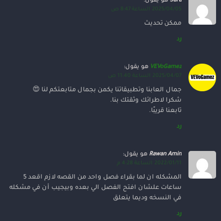
Sara
هو يقول:
2025/04/05 الساعة 8:47 ص
ممكن تحديث
رد
VEVoGamez
هو يقول:
2025/04/07 الساعة 11:40 ص
جمال العابنا وتطبيقاتنا يكمن بجمال متابعتكم لنا 😍
شكرا لاطرائك وثقتك بنا.
تابعنا قريبََا.
رد
Rawan Amin
هو يقول:
2022/01/11 الساعة 4:28 م
المشكله ان لما بقراء فصل واحد من القصه لازم اقعد 5
ساعات علشان افتح الفصل الي بعده وبيجيب أن في مشكله
في النسخه وديما يتعلق
رد