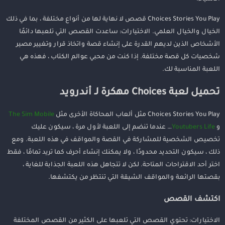
Choices Stories You Play قصص لا نهاية لها من أنواع مختلفة ، بما في ذلك
الخيال والخيال العلمي. الاختيارات: ساعدت القصص التي تلعبها دائمًا
الأشخاص الذين لديهم القدرة على إنشاء قصة واتخاذ قرار وتغيير مصير
شخصيات كل قصة مختلفة. إذا كنت من محبي عوالم الكتاب ، فهذه هي
اللعبة المناسبة لك.
تحميل لعبة Choices مهكرة لـ أندرويد
Choices Stories You Play مثل ألعاب المحاكاة الأخرى مثل
The Sim Mobile
و
Youtubers Life
… عندما تنضم إلى اللعبة لأول مرة ، سيكون عليك
تخصيص الشخصية للمشاركة في القصة والمواقف في هذه اللعبة. ومع
ذلك ، سيكون التحديد محدودًا ، ولا يمكنك إنشاء أحرف كما تريد تمامًا ، فقط
اختر أحد الاقتراحات المتاحة. لكن لا تتجاهل هذه اللعبة الجذابة للغاية ،
بقصتها الرائعة والمواقف الشيقة التي تنتظر من يكتشفها.
اكتشف القصص
الاختيارات: تحتوي القصص التي تلعبها على الكثير من القصص المختلفة