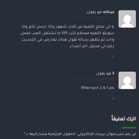
عبدالله
هو يقول:
2022/03/20 الساعة 9:43 ص
يا خي صلح اللعبه من ثلاث شهور وانا ارسل لكم وما
سويتو اللعبه معظم كتب VIP ما تشتغل العب فصل
واحد ثم تظهر رساله تقول هناك تعارض في التحديث
رغم اني محمل اخر اصدار
رد
9
هو يقول:
2022/02/05 الساعة 11:42 ص
Version 2.9.1 pls!!!!
رد
اترك تعليقاً
لن يتم نشر عنوان بريدك الإلكتروني.
الحقول الإلزامية مشار إليها بـ
*