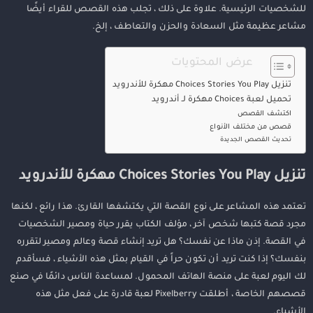
للشخصيات الرئيسية. علاوة على ذلك ، تجلب هذه القصص للقراء أيضًا
مشاعر عظيمة مثل السعادة والحزن والتعاطف ، إلخ.
عرض المحتويات
تنزيل Choices Stories You Play مهكرة للأندرويد
تحميل لعبة Choices مهكرة لـ أندرويد
اكتشف القصص
قصص من مختلف الأنواع
تحديث القصص الجديدة
تنزيل Choices Stories You Play مهكرة للأندرويد
تعتمد هذه المشاعر على نوع القصة التي يكتشفها القارئ. هذا رائع ، لكنها
مجرد قصة كتبها شخص آخر ، مؤلف الكتاب يقرر حياة ومصير الشخصيات
في القصة. إذن ماذا عن نفسك؟ هل تريد إنشاء قصة وعالم ومصير لتقرره
بنفسك؟ إذا كنت تريد أن تكون حراً في القيام بمثل هذه الأشياء ، فسأقدم
لك اليوم لعبة على منصة الهاتف المحمول. لمساعدة الناس دائمًا في صنع
قصصهم الخاصة ، أطلقت Pixelberry لعبة قادرة على فعل مثل هذه
الأشياء.