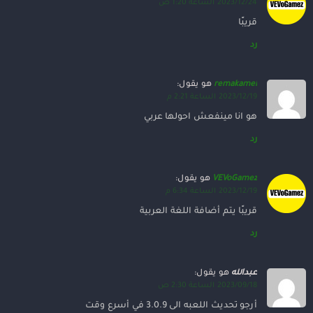
2023/12/24 الساعة 1:20 ص
قريبََا
رد
remakamel
هو يقول:
2023/12/19 الساعة 2:21 م
هو انا مينفعش احولها عربي
رد
VEVoGamez
هو يقول:
2023/12/19 الساعة 6:34 م
قريبََا يتم أضافة اللغة العربية
رد
عبدالله
هو يقول:
2023/09/18 الساعة 2:30 ص
أرجو تحديث اللعبه الى 3.0.9 في أسرع وقت