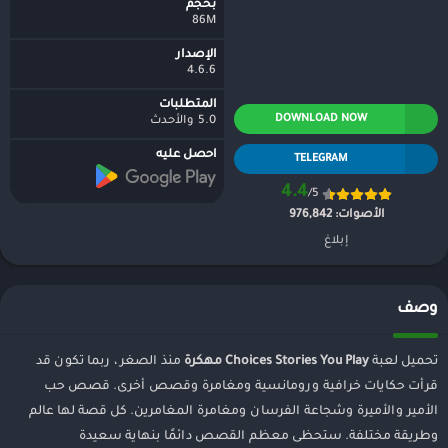
بحجم
86M
الإصدار
4.6.6
المتطلبات
DOWNLOAD NOW
5.0 والأحدث
احصل عليه
TELEGRAM
4.4
/5
الأصوات:
976,842
إبلاغ
وصف
تحميل لعبة
Choices Stories You Play مهكرة
منذ الصغر ، ربما تكون قد
قرأت حكايات خرافية ورومانسية ومغامرة وقصص أخرى. قصص حب
الأمير والأميرة وشجاعة الفرسان ومغامرة المغامرين. كل قصة لها عالم
وطريقة مختلفة. ستحظى معظم القصص دائمًا بنهاية سعيدة