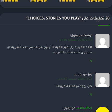
28 تعليقات على "CHOICES: STORIES YOU PLAY"
Zainap
هو يقول:
2026/01/17 الساعة 6:03 م
الغه العربيه رح تميز العبه اكثر لين مرتبه بس بعد العربيه او
تسوون نسخه ثانيه للعربيه
رد
يارا
هو يقول:
2023/12/22 الساعة 11:59 م
هل يوجد فيها لغه عربيه ؟
رد
VEVoGamez
هو يقول: