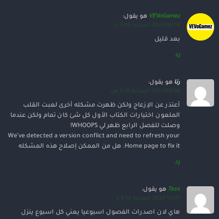
VEVoGamez
هو يقول:
2023/06/18 الساعة 6:06 م
بعد قليل
رد
رنا
هو يقول:
2022/08/08 الساعة 2:19 ص
أعتذر عن الإزعاج ولكن ظهرت مشكله أخرى لعبت القلب
الملعون اختيارات الكتاب الأول كل شئ كان تمام ولكن عندما
وصلت للفصل الرابع ظهر لي WHOOPS!
We’ve detected a version conflict and need to refresh your
Home page to fix it. هل من الممكن إصلاح هذه المشكله
رد
Tess
هو يقول:
2022/10/21 الساعة 9:52 م
هاي لان اصدرات الفصول اسبوعيا يعني كل اسبوع ينزل