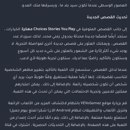
العصور الوسطى عندما تكون سيد بلد ما ، ويسرقها منك العدو.
تحديث القصص الجديدة
إلى جانب القصص المتوفرة في
Choices Stories You Play مهكرة
الخيارات ،
ستجد أيضًا قصصًا جديدة محدثة بجدول زمني محدد. لذلك سيزداد عدد
القصص ، ويمكنك العثور على قصص جديدة أخرى لمواصلة التجربة. لا
يوجد شيء أكثر إثارة من الشعور بالعثور على شيء جديد كل أسبوع
وستكون بالتأكيد راضيًا عما لديك. ستكون تجربة طويلة لأي لاعب.
عندما تدخل القصص ، ستسمح لك اللعبة بالتأكيد بتغيير مظهر الشخصية
لتناسب تفضيلاتك. إنها أيضًا عملية تستغرق وقتًا طويلاً حيث يريد أي
شخص أن تكون شخصيته رائعة. بالإضافة إلى ذلك ، يمكن اعتبارهم
ممثلين للاعبين وتجربة الاحتمالات التي يمكن أن تحدث في هذه اللعبة.
قم بزيارة موقع VEVoGamez بانتظام لاكتشاف المزيد من الألعاب الرائعة
وتنزيل الألعاب والتطبيقات لنظام Android الآن! شكرا تمتع بيوم جميل!
استمتع بلعبة ممتعة. بالإضافة إلى ذلك، يتم دائمًا نشر أحدث إصدار من
اللعبة على هذه الصفحة. بالإضافة إلى التحديثات الحصرية ، اشترك في قناة