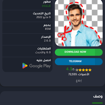
مطور
vyro.ai
تاريخ التحديث
9 مايو 2022
بحجم
85M
الإصدار
2.6.0
المتطلبات
DOWNLOAD NOW
6.0 والأحدث
احصل عليه
TELEGRAM
4.3
/5
الأصوات:
72,555
إبلاغ
وصف