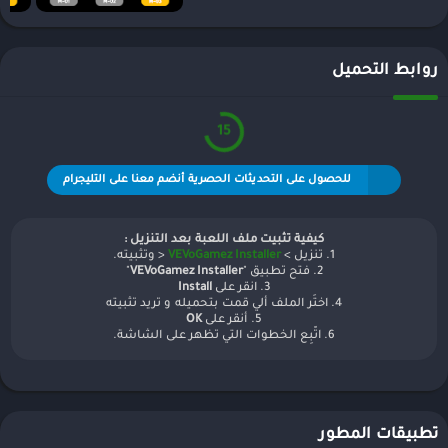
روابط التحميل
15
للحصول على التحديثات الحصرية أنضم معنا على التليجرام
كيفية تثبيت ملف اللعبة بعد التنزيل :
1. تنزيل >
VEVoGamez Installer
< وتثبيته.
2. فتح تطبيق "
VEVoGamez Installer
"
3. انقر على
Install
4. اختَر الملف ألي قمت بتحميله و تريد تثبيته
5. أنقر على
OK
6. اتّبِع الخطوات التي تظهر على الشاشة.
تطبيقات المطور