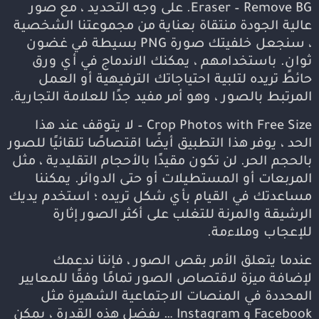
Eraser – Remove BG. على وجه التحديد ، مع صور
عالية الجودة منتقاة بعناية من مجموعتنا الشخصية
، سنجعل خلفيتك صورة PNG بسيطة في غضون
ثوانٍ. باستخدامهم ، يمكنك الاندماج في أي ورق
حائط تريده لتلبية احتياجاتك الترفيهية أو العمل
المرتبط بالصور ، وهو أمر مفيد جدًا للعلامة التجارية.
Crop Photos with Free Size – لا يتوقف عند هذا
الحد ، يوفر هذا التطبيق أيضًا اقتصاصًا تلقائيًا للصور
بالحجم الحر. لن تكون مقيدًا بالأحجام التقليدية ، مثل
المربعات أو المستطيلات أو حتى الدوائر. يمكننا
مساعدتك في القيام بأي شكل تريده ؛ استخدم يديك
الرشيقة والمرنة للتغلب على أكثر الصور إثارة
للإعجاب وملاءمة.
عندما يتعلق الأمر بقص الصور ، فإننا ندعمك
لإضافة ميزة لاقتصاص الصور تمامًا وفقًا للمعايير
المحددة في المنصات الاجتماعية الشهيرة مثل
Facebook و Instagram … بفضل هذه القدرة ، يمكن