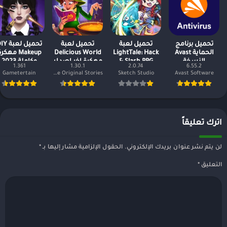
تحميل برنامج
تحميل لعبة
تحميل لعبة
تحميل لعبة
الحماية Avast
LightTale: Hack
Delicious World
Makeup مهكر
النسخة
& Slash RPG
مهكرة اخر اصدار
وكاملة 2023
1.361
1.30.1
2.0.74
6.55.2
المدفوعة مجانا
مهكرة وكاملة
Gametertain
GameHouse Original Stories
Sketch Studio
Avast Software
2023
اترك تعليقاً
لن يتم نشر عنوان بريدك الإلكتروني.
الحقول الإلزامية مشار إليها بـ
*
التعليق
*