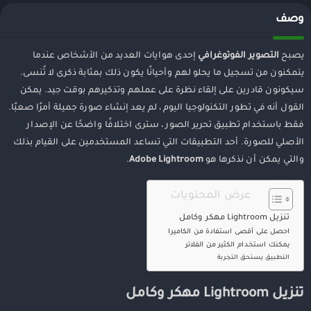
وصف
يصبح
التصوير الفوتوغرافي
إحدى هوايات العديد من الأشخاص عندما
يتمكنون من تسجيل ما يحلو لهم وأحيانًا يكون ذلك بمثابة ذكرى لا تُنسى.
سيكونون قادرين على إلقاء نظرة على عملهم وتذكيرهم بوقت جيد. يمكن
القول أنه في تطور التكنولوجيا اليوم ، لم يعد إنشاء صورة جميلة أمرًا صعبًا.
فقط باستخدام تطبيق تحرير الصور ، سترى اختلافًا واضحًا عن الإصدار
الأصلي للصورة. أحد التطبيقات التي تساعد المستخدمين على القيام بذلك
والتي يمكن أن نذكرها هو
Adobe Lightroom
.
عرض المحتويات
تنزيل Lightroom مهكر وكامل
احصل على أقصى استفادة من الكاميرا
يمكنك استخدام الكثير من الفلاتر
التطبيق يستحق التجربة
تنزيل Lightroom مهكر وكامل