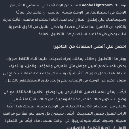
يوفر لك
Adobe Lightroom
العديد من الوظائف التي ستقضي الكثير من
الوقت في استغلالها. في الوقت نفسه ، يناسب أي هاتف ذكي تمامًا
وسيساعدك على إطلاق العنان لإبداعك. أثناء استخدام هاتفك ، فأنت تدرك
بالتأكيد أن الكاميرا بها مشاكل محددة وتعطي القليل من الذوق للصورة.
لذلك يمكن حل هذا عند استخدام هذا التطبيق بكفاءة.
احصل على أقصى استفادة من الكاميرا
يوفر هذا التطبيق وظائف يمكنك إجراء تعديلات عليها أثناء التقاط صورك.
يمكن للمستخدم تعيين عوامل مثل التعرض والمؤقت والمزيد والتعرف
عليها. هذا يجعل صورتك أكثر تميزًا ، وستنبهر بما لديك لتقدمه. ستحتاج إلى
قضاء الكثير من الوقت في الإعجاب بهم وإيجاد طرق لاستغلالهم بالكامل.
أيضًا ، يمكن للمستخدمين الاختيار من بين أوضاع الكاميرا المختلفة. مع كل
وضع ، ستكون هناك عناصر مختلفة ومميزة. من هناك ، نادرًا ما تشعر
بالملل من استخدام الكاميرا الأصلية. في الوقت نفسه ، يمنحك هذا أيضًا
الراحة لتقليل بعض التعديلات. أيضًا ، سيكون كل وضع متوافقًا مع مواقف
معينة ، وسوف تعتاد عليه تدريجيًا. في الوقت نفسه ، هذه أيضًا هي الخطوة
الأولى في تجربة التطبيق الخاصة بك.