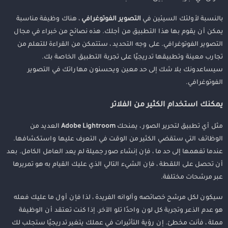
بالنسبة لأولئك السيئين في
التصوير الفوتوغرافي
، هناك وظيفة مناسبة
يمكن أن يقوم بها هذا التطبيق من أجلك. هذه نصائح من خبراء في مجال
التصوير الفوتوغرافي. على وجه التحديد ، ستتمكن من القراءة للتعلم من
تجارب معينة وتطبيقها تدريجيًا على تجربة التطبيق الخاصة بك.
سيساعدونك بلا شك إلى حد معين ويحسنون مهاراتك في التصوير
الفوتوغرافي.
يمكنك استخدام الكثير من الفلاتر
مثل أي تطبيق لتحرير الصور ، يمنحك
Adobe Lightroom
العديد من
الوظائف التي ستقضي الكثير من الوقت في التعرف عليها واستكشافها.
عندما تفهمها إلى حد ما ، فإن إنشاء صور جميلة لم يعد العامل الكامل. بعد
أن تحصل على اللقطة ، فإن الشيء التالي الذي عليك القيام به هو تمريرها
عبر مرشحات مختلفة.
سيكون لكل مرشح خصائصه وألوانه الفريدة ، لذا فإن أول ما عليك فعله
هو عدم الذعر وتجربة كل لون واحدًا تلو الآخر. إذا كنت تعتقد أن الوظيفة
مملة ، فأنت مخطئ. إن رؤية التأثيرات في عملك يتغير تدريجيًا ستجلب لك