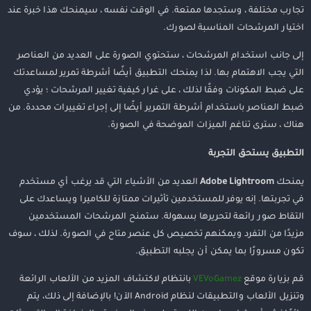
تجارب مختلفة ، وستجدها ممتعة. في الوقت نفسه ، سيمنحك هذا خبرة عند
اختيار المرشحات المناسبة لصورك.
إلى جانب استخدام المرشحات ، ستحتوي الصورة على العديد من العناصر
التي يجب الاهتمام بها. لذا يمنحك التطبيق أيضًا أشرطة تمرير لمساعدتك
على ضبط المكونات وفقًا لذلك ، على غرار كيفية تغيير المرشحات ؛ يؤدي
ضبط العناصر باستخدام أشرطة التمرير أيضًا إلى إجراء تغييرات محددة. من
هناك ، سترى تناغم الميزات الموضحة في الصورة.
التطبيق يستحق التجربة
يمنحك
Adobe Lightroom
العديد من الأشياء التي قد يرغب أي مستخدم
في تجربتها. إنه يوفر للمستخدمين تأثيرات ممتازة للكاميرا ويساعدك على
التقاط صور رائعة لتحريرها بسهولة. ستمنح المرشحات المستخدمين
مزيدًا من التفرد ويمكنهم تخصيص كل عنصر متاح في الصورة. لذلك ، سوف
تكون مسرورًا بما يمكن أن يجلبه التطبيق.
قم بزيارة موقع
VEVoGamez
بانتظام لاكتشاف المزيد من الألعاب الرائعة
وتنزيل الألعاب والتطبيقات لنظام Android الآن! بالإضافة إلى ذلك، يتم