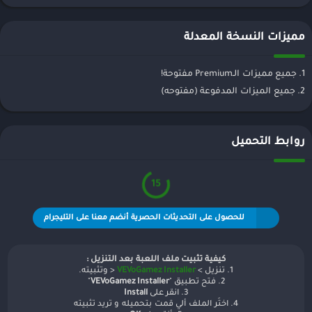
مميزات النسخة المعدلة
1. جميع مميزات الـPremium مفتوحة!
2. جميع الميزات المدفوعة (مفتوحه)
روابط التحميل
15
للحصول على التحديثات الحصرية أنضم معنا على التليجرام
كيفية تثبيت ملف اللعبة بعد التنزيل :
1. تنزيل >
VEVoGamez Installer
< وتثبيته.
2. فتح تطبيق "
VEVoGamez Installer
"
3. انقر على
Install
4. اختَر الملف ألي قمت بتحميله و تريد تثبيته